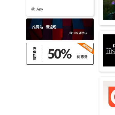
Any
管弦
(48)
浪漫
(48)
有趣
(47)
大气
(46)
性感
(46)
游戏
(45)
宣传片
(45)
摇摆乐
(45)
都市
(45)
平静
(44)