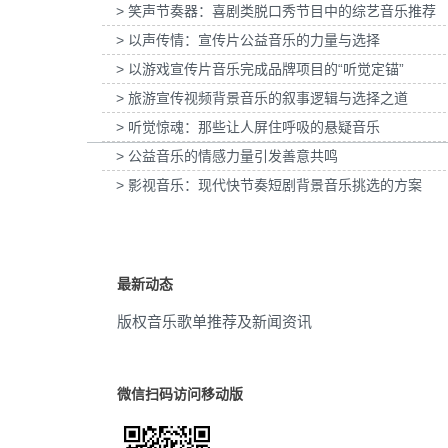
> 笑声节奏器：喜剧类脱口秀节目中的综艺音乐推荐
为惠普打印：灰阶过渡自然的秘密提供音乐版
为欧莱雅-YSL LIBRE「自由之
俱乐部
(31)
权
传项目提供音乐版权
> 以声传情：宣传片公益音乐的力量与选择
> 以游戏宣传片音乐完成品牌项目的“听觉定锚”
酷炫
(30)
> 旅游宣传视频背景音乐的叙事逻辑与选择之道
戏剧性
(30)
> 听觉惊魂：那些让人屏住呼吸的悬疑音乐
> 公益音乐的情感力量引发善意共鸣
幽默
(30)
> 影视音乐：现代快节奏短剧背景音乐挑选的方案
欢乐
(30)
节拍
(29)
最新动态
史诗
(29)
版权音乐歌单推荐及新闻资讯
电影
(29)
搞笑
(28)
微信扫码访问移动版
搞怪
(28)