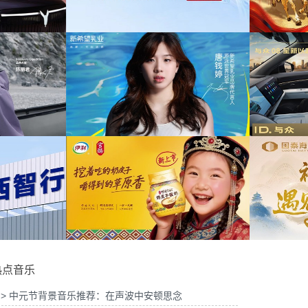
为中信期货有限公司2026年中策略会提供音
周年宣传项目提供音乐版权
乐版权
26山东站传播项目提供音乐
为光明优加x上海博物馆马年限定礼盒宣传项
版权
目提供音乐版权
钱婷品牌代言项目提供音乐版
为大众汽车ID与众08 KOL摄影制作项目提供
权
音乐版权
热点音乐
> 中元节背景音乐推荐：在声波中安顿思念