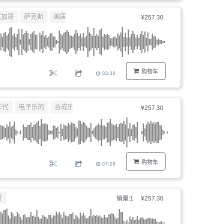
器、
芝加哥
萨克斯
美国
¥257.30
文
件
编
号...
购物车
03:38
年代
电子乐的
合成乐器
¥257.30
购物车
07:28
管
销量:1
¥257.30