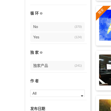
时尚
(60)
循 环
俏皮
(60)
流行
No
(59)
(370)
活泼
Yes
(57)
(124)
时髦
(57)
独 家
商业
(55)
独家产品
(241)
欢快
(54)
萨克斯
(54)
作 者
弦乐
(54)
All
轻快
(51)
发布日期
振奋
(51)