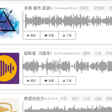
多雨 城市 蓝调
百老汇
萨克斯
by
TalekeeperMusic
播放
收藏
下载
超新星（5版本）
模特
小号
80
by
PurpleBeeMusic
播放
收藏
下载
希望在前方
户外
管乐
小号
动画
铜
by
EAGLE