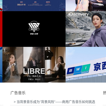
发布会提供音
为东风奕派M8上市发布会项目提供音乐版权
为中汇人寿三
生豆大赛提供
为岚图泰山X8上市发布会互动项目提供音乐
为华为中国行20
版权
提供音乐版
为Discovery expedition北京店铺活动提供音
为新希望乳业唐
乐版权
广告音乐
> 当背景音乐成为“背景风险”——商用广告音乐如何挑选