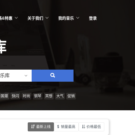
格&特惠
关于我们
我的音乐
登录
库
乐库
搜
索：
情
国潮
快闪
时尚
钢琴
冥想
大气
促销
绪、
风
格、
最新上线
销量最高
价格最低
乐