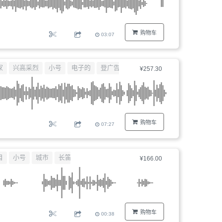
购物车
03:07
家
兴高采烈
小号
电子的
登广告
¥257.30
购物车
07:27
目
小号
城市
长笛
¥166.00
购物车
00:38