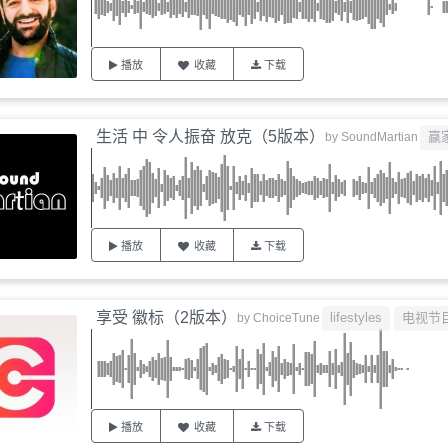
播放
收藏
下载
生活 中 令人振奋 放克（5版本）
赢
by
SoundMartian
播放
收藏
下载
享受 徽标（2版本）
lifestyles
电视节
by
ChoiceTune
播放
收藏
下载