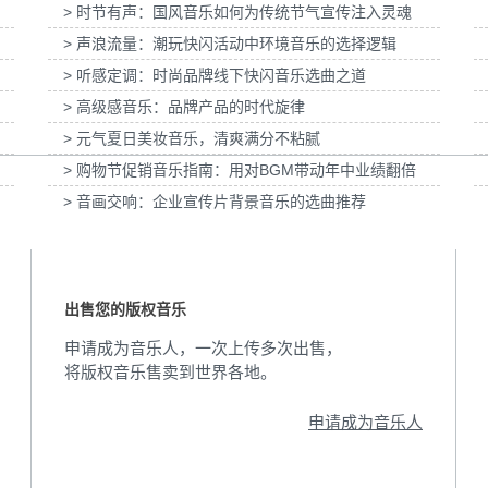
> 时节有声：国风音乐如何为传统节气宣传注入灵魂
水」妇女节宣
为张家口京西智行科技BWI媒体3D动画科普
为伊利宫酪中规格
项目提供音乐版权
> 声浪流量：潮玩快闪活动中环境音乐的选择逻辑
> 听感定调：时尚品牌线下快闪音乐选曲之道
> 高级感音乐：品牌产品的时代旋律
> 元气夏日美妆音乐，清爽满分不粘腻
> 购物节促销音乐指南：用对BGM带动年中业绩翻倍
> 音画交响：企业宣传片背景音乐的选曲推荐
出售您的版权音乐
申请成为音乐人，一次上传多次出售，
将版权音乐售卖到世界各地。
申请成为音乐人