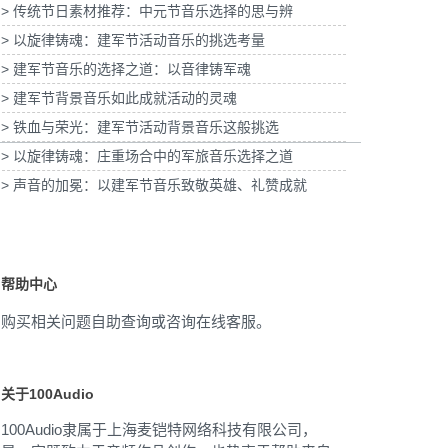
> 传统节日素材推荐：中元节音乐选择的思与辨
奶皮子酸奶TVC拍摄提供音
为国泰海通证券上海青浦分公司宣传项目提供
乐版权
音乐版权
> 以旋律铸魂：建军节活动音乐的挑选考量
> 建军节音乐的选择之道：以音律铸军魂
> 建军节背景音乐如此成就活动的灵魂
> 铁血与荣光：建军节活动背景音乐这般挑选
> 以旋律铸魂：庄重场合中的军旅音乐选择之道
> 声音的加冕：以建军节音乐致敬英雄、礼赞成就
帮助中心
购买相关问题自助查询或咨询在线客服。
关于100Audio
100Audio隶属于上海麦铠特网络科技有限公司，