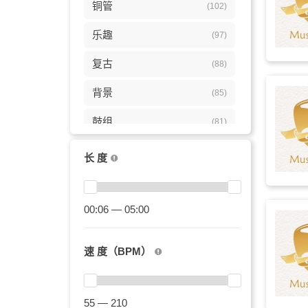
铜管
(102)
乐趣
(97)
复古
(88)
背景
(85)
鼓组
(81)
律动感
(79)
长 度
正能量
(76)
明亮
00:06 — 05:00
(74)
吉他
(72)
速 度（BPM）
放克
(69)
贝斯
(65)
55 — 210