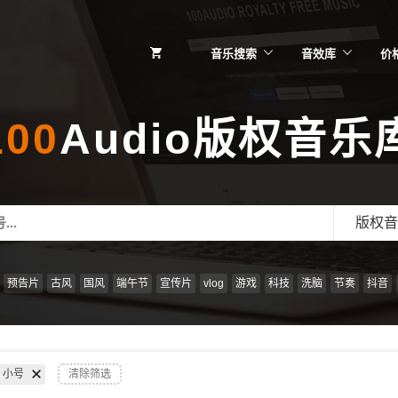
音乐搜索
音效库
价
100
Audio版权音乐
版权音
预告片
古风
国风
端午节
宣传片
vlog
游戏
科技
洗脑
节奏
抖音
小号
清除筛选