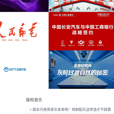
为吉列品牌GLT X AUDI联名活动提供音乐版
为华为智慧屏Mate TV鸿蒙智家
预告片
(40)
权
乐版权
鼓
(39)
夏天
(39)
节奏感
(38)
为MINISO FRIENDS华熙LIVE·五棵松店开业
为2026“中国之选”全球精品咖啡
活动提供音乐版权
音乐版权
旅游
(38)
电吉他
(36)
派对
(35)
号角
(33)
为中国长安汽车与工商银行战略签约事件传播
为微至航空科技公司产品宣传项目
项目提供音乐版权
权
复古的
(33)
版权音乐
舞曲
(32)
> 超全可商用音乐库来啦！短剧配乐这样选才不踩雷
放克的
(32)