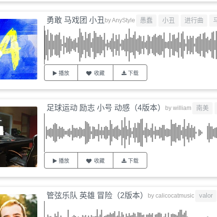
勇敢 马戏团 小丑
愚蠢
小丑
进行曲
by
AnyStyle
播放
收藏
下载
足球运动 励志 小号 动感（4版本）
南美
by
william
播放
收藏
下载
管弦乐队 英雄 冒险（2版本）
valor
by
calicocatmusic