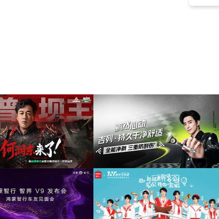
放松
(44)
高兴
(43)
拉丁
(43)
乐观
(43)
舒缓
(43)
柔和
(43)
酒吧
(42)
纪录片
(42)
沙发音乐
(42)
激励
(41)
喜剧
(40)