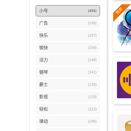
小号
(494)
广告
(159)
快乐
(157)
愉快
(154)
活力
(148)
钢琴
(141)
爵士
(135)
影视
(120)
轻松
(112)
律动
(106)