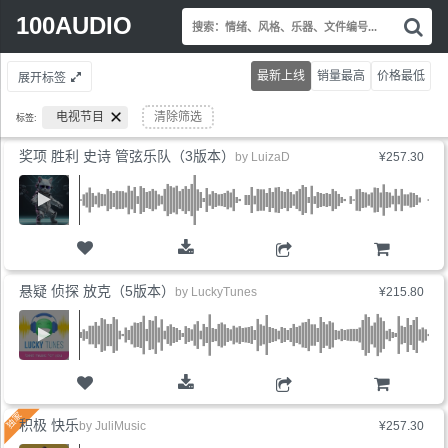
Search
100AUDIO
搜
for:
索
情
最新上线
销量最高
价格最低
展开标签
绪
风
电视节目
清除筛选
标签:
格
乐
奖项 胜利 史诗 管弦乐队（3版本）
by
LuizaD
¥257.30
器
文
件
编
号.
购物车
悬疑 侦探 放克（5版本）
by
LuckyTunes
¥215.80
购物车
积极 快乐
by
JuliMusic
¥257.30