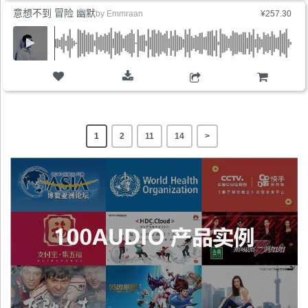
意想不到 冒险 幽默
by
Emmraan
¥257.30
购物车
1
2
11
14
>