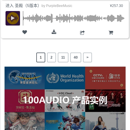
进入 圣殿（5版本）
by
PurpleBeeMusic
¥257.30
购物车
1
2
11
40
>