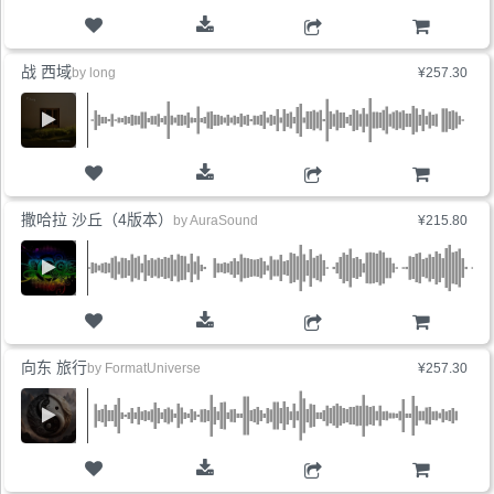
购物车
战 西域
by
long
¥257.30
购物车
撒哈拉 沙丘（4版本）
by
AuraSound
¥215.80
购物车
向东 旅行
by
FormatUniverse
¥257.30
购物车