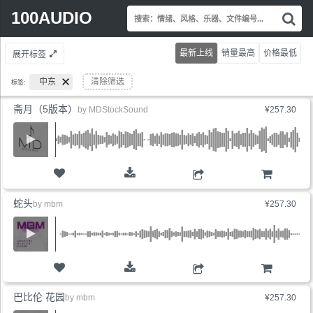
Search
100AUDIO
搜
for:
索
情
最新上线
销量最高
价格最低
展开标签
绪
风
中东
清除筛选
标签:
格
乐
斋月（5版本）
by
MDStockSound
¥257.30
器
文
件
编
号.
购物车
蛇头
by
mbm
¥257.30
购物车
巴比伦 花园
by
mbm
¥257.30