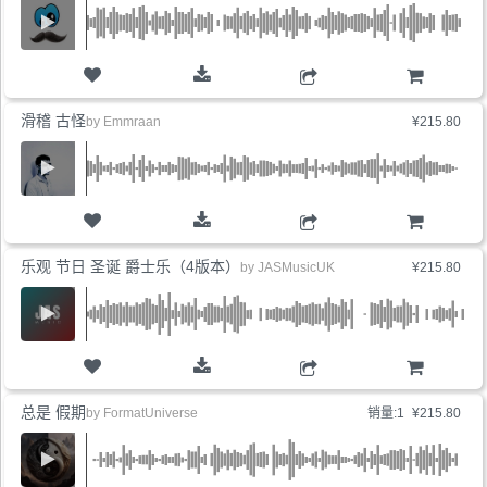
购物车
滑稽 古怪
by
Emmraan
¥215.80
购物车
乐观 节日 圣诞 爵士乐（4版本）
by
JASMusicUK
¥215.80
购物车
总是 假期
by
FormatUniverse
销量:1
¥215.80