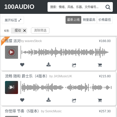
Search
100AUDIO
搜
for:
索
情
最新上线
销量最高
价格最低
展开标签
绪
风
摆动
清除筛选
标签:
格
乐
摇摆 派对
by
wavesStock
¥166.00
器
文
件
编
号.
购物车
流畅 随和 爵士乐（4版本）
by
JASMusicUK
¥215.80
购物车
你觉得 节奏（5版本）
by
SonicMusic
¥257.30