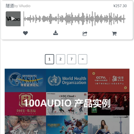
隧道
by
VAudio
¥257.30
购物车
1
2
7
>