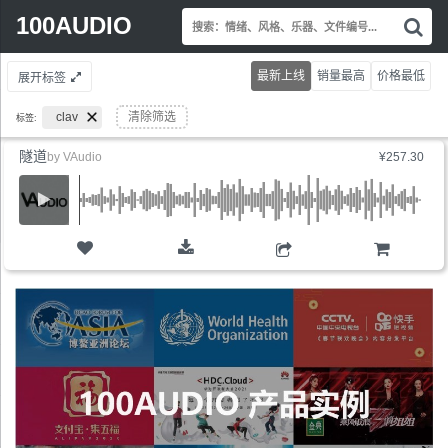
Search
100AUDIO
搜
for:
索
情
最新上线
销量最高
价格最低
展开标签
绪
风
clav
清除筛选
标签:
格
乐
隧道
by
VAudio
¥257.30
器
文
件
编
号.
购物车