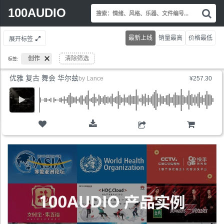
Search
100AUDIO
搜
for:
索
情
最新上线
销量最高
价格最低
展开标签
绪
风
创作
清除筛选
标签:
格
乐
优雅 复古 舞会 华尔兹
by
Lance
¥257.30
器
文
件
编
号.
购物车