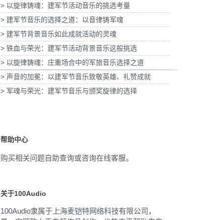
> 以旋律铸魂：建军节活动音乐的挑选考量
会-柳州福特户外主题乐
为《
动提供音乐版权
> 建军节音乐的选择之道：以音律铸军魂
为《新破天一剑》PV动画项目提供音乐版权
> 建军节背景音乐如此成就活动的灵魂
> 铁血与荣光：建军节活动背景音乐这般挑选
> 以旋律铸魂：庄重场合中的军旅音乐选择之道
> 声音的加冕：以建军节音乐致敬英雄、礼赞成就
> 军魂与荣光：建军节音乐与颁奖旋律的选择
帮助中心
购买相关问题自助查询或咨询在线客服。
关于100Audio
100Audio隶属于上海麦铠特网络科技有限公司，