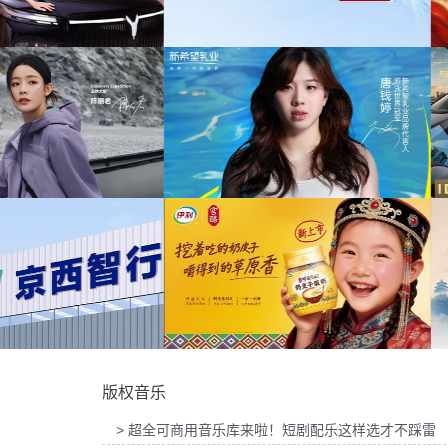
为中信期货有限公司2026年中策略会
欢欣
(6)
中汇人寿三周年宣传项目提供音乐版权
乐版权
神秘
(6)
弹拨
(6)
正能量
(6)
华为中国行2026山东站传播项目提供音乐
为光明优加x上海博物馆马年限定礼盒
版权
目提供音乐版权
古怪的
(6)
amusements
(5)
不插电
(5)
背景
(5)
希望乳业唐钱婷品牌代言项目提供音乐版
为大众汽车ID与众08 KOL摄影制作
权
音乐版权
生日
(5)
版权音乐
童趣
(5)
> 超全可商用音乐库来啦！短剧配乐这样选才不踩雷
经典
(5)