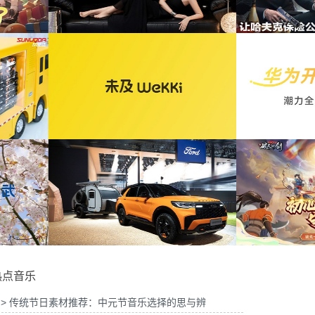
校园行活动花絮提供音乐
权
为自然堂香氛沐浴露宣传项目提供音乐版权
为华
xELLEDECO回顾项
为腾讯游戏《三角洲行动》吉祥物小狗提供音
为《
音乐版权
乐版权
机》产品宣传项目提供
为《
版权
为华为终端公司开学季口播项目提供音乐版权
热点音乐
> 传统节日素材推荐：中元节音乐选择的思与辨