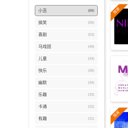
小丑
(88)
搞笑
(56)
喜剧
(53)
马戏团
(49)
儿童
(43)
快乐
(36)
幽默
(34)
乐趣
(33)
卡通
(32)
有趣
(31)