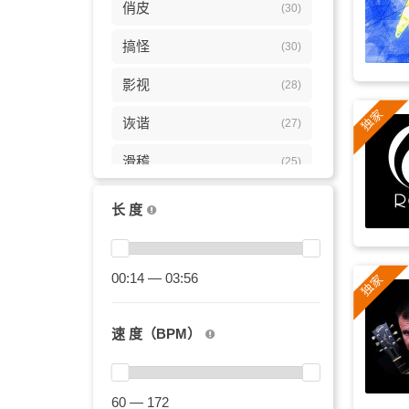
俏皮
(30)
搞怪
(30)
影视
(28)
诙谐
(27)
滑稽
(25)
动画
(23)
长 度
轻松
(20)
愉快
00:14 — 03:56
(18)
广告
(15)
速 度（BPM）
连环画
(15)
假日
(15)
60 — 172