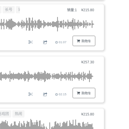
器、
长号
诙谐
销量:1
¥215.80
文
件
编
号...
购物车
01:07
¥257.30
购物车
02:15
马戏团
热闹
¥215.80