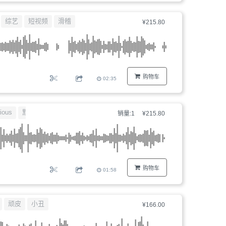
综艺
短视频
滑稽
¥215.80
购物车
02:35
rious
默片
销量:1
¥215.80
购物车
01:58
顽皮
小丑
¥166.00