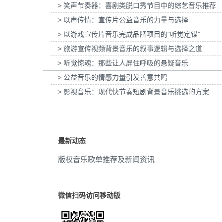
> 笑声节奏器：喜剧类脱口秀节目中的综艺音乐推荐
利宫酪中规格奶皮子酸奶TVC拍摄提供音
为国泰海通证券上海青浦分公司宣传项
黑暗
(5)
乐版权
> 以声传情：宣传片公益音乐的力量与选择
音乐版权
> 以游戏宣传片音乐完成品牌项目的“听觉定锚”
欢乐
(5)
> 旅游宣传视频背景音乐的叙事逻辑与选择之道
弦乐
(5)
> 听觉惊魂：那些让人屏住呼吸的悬疑音乐
> 公益音乐的情感力量引发善意共鸣
fairground
(4)
> 影视音乐：现代快节奏短剧背景音乐挑选的方案
merry-go-round
(4)
seaside
(4)
最新动态
好玩
(4)
版权音乐歌单推荐及新闻资讯
黑白片效果
(4)
庆典
(4)
微信扫码访问移动版
幼稚
(4)