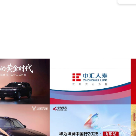
拉格泰姆
(7)
综艺
(7)
默片
(7)
恶搞
(7)
carousel
(6)
funfair
(6)
手风琴
(6)
编曲
(6)
轻快
(6)
欢快
(6)
恐怖
(6)