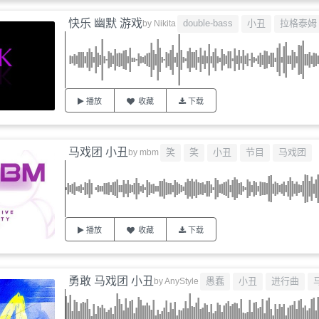
快乐 幽默 游戏
double-bass
小丑
拉格泰姆
by
Nikita
播放
收藏
下载
马戏团 小丑
笑
笑
小丑
节目
马戏团
by
mbm
播放
收藏
下载
勇敢 马戏团 小丑
愚蠢
小丑
进行曲
by
AnyStyle