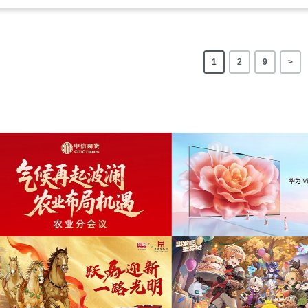
1
2
9
>