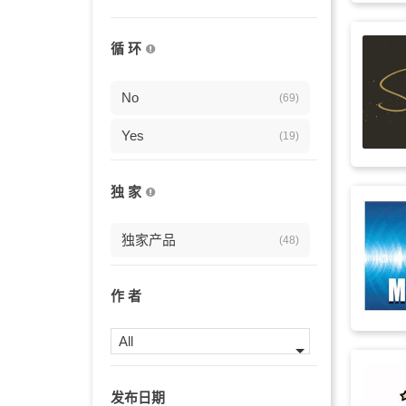
孩童
(15)
循 环
钢琴
(14)
游戏
No
(13)
(69)
万圣节
Yes
(12)
(19)
幽默感
(12)
独 家
复古
(12)
独家产品
(48)
复古的
(12)
愚蠢
(11)
作 者
偷偷摸摸
(11)
All
狂欢节
(10)
发布日期
调皮
(10)