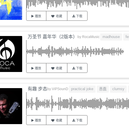
播放
收藏
下载
万圣节 嘉年华（2版本）
madhouse
fe
by
RocaMusic
播放
收藏
下载
有趣 步态
practical joke
愚蠢
clumsy
by
ViPSounD
播放
收藏
下载