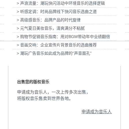
> 声浪流量：潮玩快闪活动中环境音乐的选择逻辑
目提供
为2026福特经销商大
> 听感定调：时尚品牌线下快闪音乐选曲之道
为宝武集团二十四节气清明项目提供音乐版权
园试乘试驾活
> 高级感音乐：品牌产品的时代旋律
> 元气夏日美妆音乐，清爽满分不粘腻
> 购物节促销音乐指南：用对BGM带动年中业绩翻倍
> 音画交响：企业宣传片背景音乐的选曲推荐
> 潮玩广告音乐如此成为品牌的“声音面孔”
出售您的版权音乐
申请成为音乐人，一次上传多次出售，
将版权音乐售卖到世界各地。
申请成为音乐人