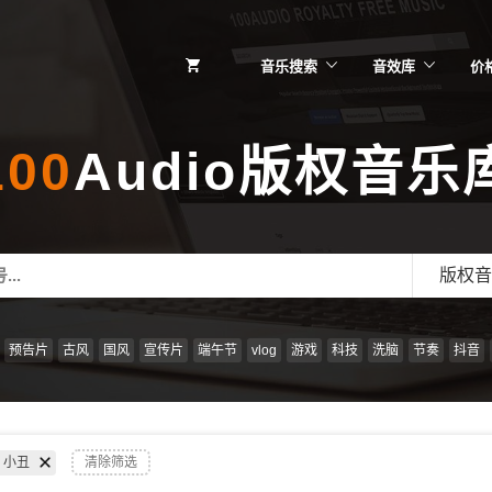
音乐搜索
音效库
价
100
Audio版权音乐
版权音
预告片
古风
国风
宣传片
端午节
vlog
游戏
科技
洗脑
节奏
抖音
小丑
清除筛选