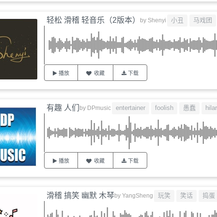
轻松 滑稽 轻音乐（2版本）
小丑
马戏团
by
Shenyi
播放
收藏
下载
有趣 人们
entertainer
foolish
愚蠢
hila
by
DPmusic
播放
收藏
下载
滑稽 搞笑 幽默 木琴
玩笑
笑话
捣蛋
by
YangSheng