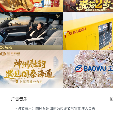
提供音
为华为Vision智慧屏6鸿蒙智家技术发布会精
为ABB FE同济大学
华剪项目提供音乐版权
版
宣传项
为2026天猫沙发电影节
为《出发吧麦芬》2周年活动提供音乐版权
目提供
项目提供
为《赛博朋克三维弹球
为欣旺达武汉商用车展宣发项目提供音乐版权
音乐
广告音乐
> 时节有声：国风音乐如何为传统节气宣传注入灵魂