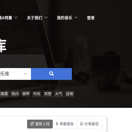
格&特惠
关于我们
我的音乐
登录
库
乐库
搜
索：
情
国潮
快闪
钢琴
时尚
冥想
大气
促销
绪、
风
格、
最新上线
销量最高
价格最低
乐