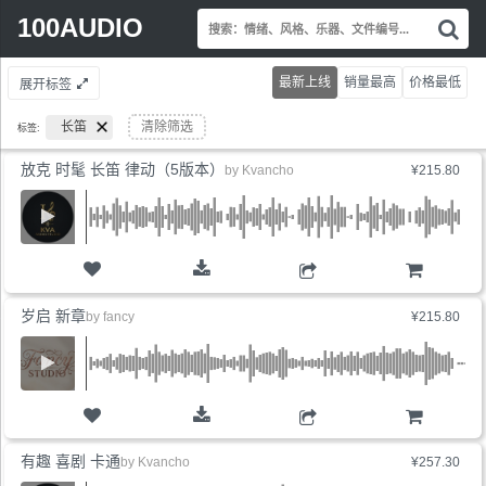
Search
100AUDIO
搜
for:
索
情
最新上线
销量最高
价格最低
展开标签
绪
风
长笛
清除筛选
标签:
格
乐
放克 时髦 长笛 律动（5版本）
by
Kvancho
¥215.80
器
文
件
编
号.
购物车
岁启 新章
by
fancy
¥215.80
购物车
有趣 喜剧 卡通
by
Kvancho
¥257.30