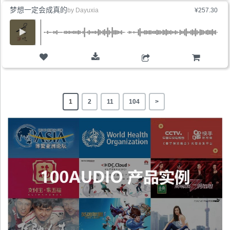
梦想一定会成真的
by
Dayuxia
¥257.30
购物车
1
2
11
104
>