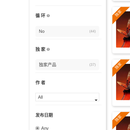
室内乐
(13)
循 环
优雅
(13)
大提琴
No
(7)
(44)
欧洲
(7)
独 家
史诗
(5)
独家产品
(37)
企业
(3)
长笛
(3)
作 者
优美
(3)
All
回忆
(3)
发布日期
钢琴
(3)
Any
抒情
(3)