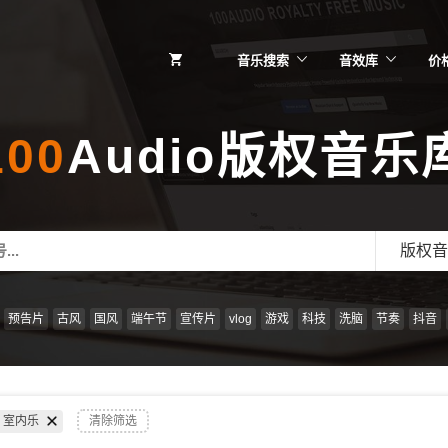
音乐搜索
音效库
价
100
Audio版权音乐
版权音
预告片
古风
国风
端午节
宣传片
vlog
游戏
科技
洗脑
节奏
抖音
室内乐
清除筛选