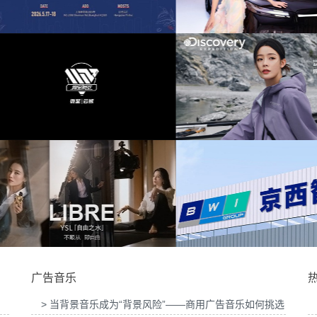
会提供音
为东风奕派M8上市发布会项目提供音乐版权
为中汇人寿三周年
大赛提供
为岚图泰山X8上市发布会互动项目提供音乐
为华为中国行202
版权
供音乐版
为Discovery expedition北京店铺活动提供音
为新希望乳业唐钱婷
乐版权
广告音乐
> 当背景音乐成为“背景风险”——商用广告音乐如何挑选