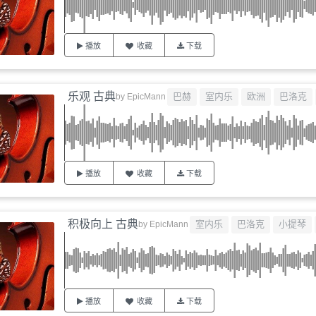
播放
收藏
下载
乐观 古典
巴赫
室内乐
欧洲
巴洛克
by
EpicMann
播放
收藏
下载
积极向上 古典
室内乐
巴洛克
小提琴
by
EpicMann
播放
收藏
下载