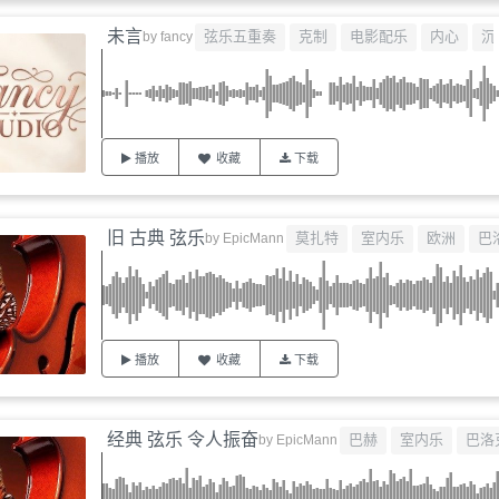
未言
弦乐五重奏
克制
电影配乐
内心
沉
by
fancy
播放
收藏
下载
旧 古典 弦乐
莫扎特
室内乐
欧洲
巴
by
EpicMann
播放
收藏
下载
经典 弦乐 令人振奋
巴赫
室内乐
巴洛
by
EpicMann