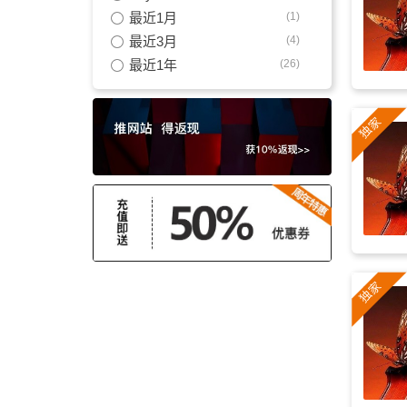
最近1月
(1)
莫扎特
(3)
最近3月
(4)
最近1年
(26)
巴赫
(2)
轻快
(2)
经典
(2)
梦幻
(2)
清新
(2)
轻盈
(2)
中世纪
(2)
莫扎特
(2)
复古
(2)