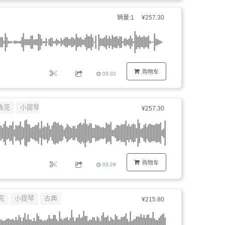
器、
思
销量:1
¥257.30
文
件
编
号...
购物车
03:32
洛克
小提琴
¥257.30
购物车
03:28
克
小提琴
古典
¥215.80