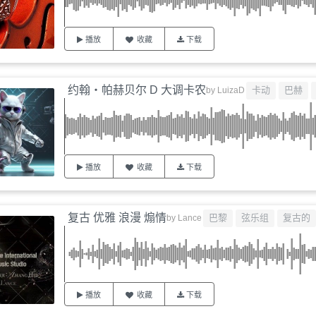
播放
收藏
下载
约翰・帕赫贝尔 D 大调卡农
卡动
巴赫
by
LuizaD
播放
收藏
下载
复古 优雅 浪漫 煽情
巴黎
弦乐组
复古的
by
Lance
播放
收藏
下载