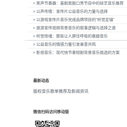
> 笑声节奏器：喜剧类脱口秀节目中的综艺音乐推荐
惠普打印：灰阶过渡自然的秘密提供音乐版
为欧莱雅-YSL LIBRE「自由之水」
治愈
(1)
权
> 以声传情：宣传片公益音乐的力量与选择
传项目提供音乐版权
> 以游戏宣传片音乐完成品牌项目的“听觉定锚”
希望
(1)
> 旅游宣传视频背景音乐的叙事逻辑与选择之道
诙谐
(1)
> 听觉惊魂：那些让人屏住呼吸的悬疑音乐
> 公益音乐的情感力量引发善意共鸣
幽默
(1)
> 影视音乐：现代快节奏短剧背景音乐挑选的方案
有趣
(1)
欢乐
(1)
最新动态
高兴
(1)
版权音乐歌单推荐及新闻资讯
悠闲
(1)
慵懒
(1)
微信扫码访问移动版
爱情
(1)