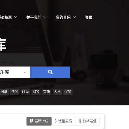
格&特惠
关于我们
我的音乐
登录
库
乐库
搜
索：
情
国潮
快闪
时尚
钢琴
冥想
大气
促销
绪、
风
格、
最新上线
销量最高
价格最低
乐