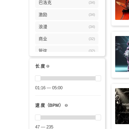
巴洛克
(34)
激励
(34)
浪漫
(34)
商业
(32)
管弦
(32)
振奋
(32)
长 度
活力
(28)
快乐
01:16 — 05:00
(24)
巴赫
(21)
速 度（BPM）
力量
(20)
煽情
(19)
47 — 235