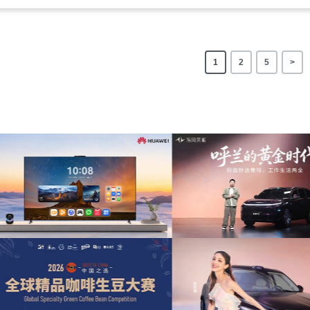
1
2
5
>