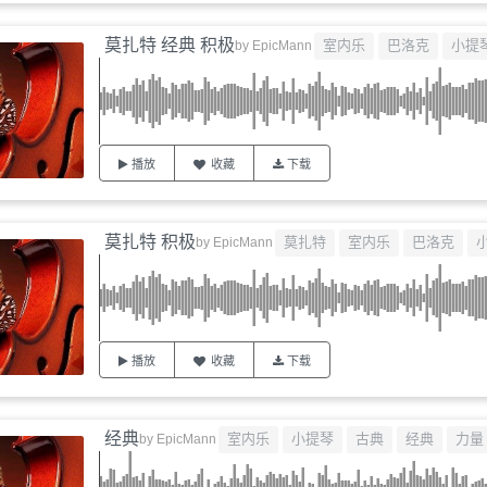
莫扎特 经典 积极
室内乐
巴洛克
小提
by
EpicMann
播放
收藏
下载
莫扎特 积极
莫扎特
室内乐
巴洛克
by
EpicMann
播放
收藏
下载
经典
室内乐
小提琴
古典
经典
力量
by
EpicMann