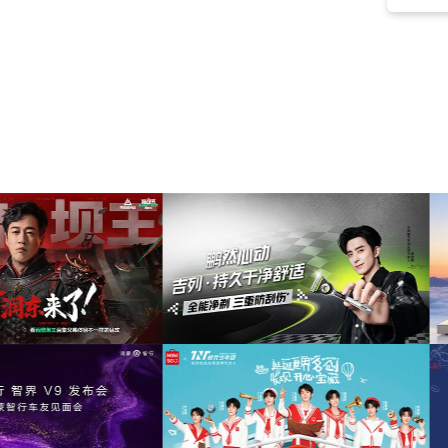
情调
(2)
圆舞曲
(2)
民国
(2)
华尔兹
(2)
弦乐组
(2)
氛围
(1)
背景
(1)
明亮
(1)
庆典
(1)
大提琴
(1)
典礼
(1)