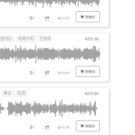
购物车
01:52
室内乐
有魔力的
巴洛克
¥257.30
购物车
04:40
舞会
民国
¥215.80
购物车
01:35