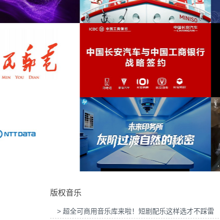
吉列品牌GLT X AUDI联名活动提供音乐版
为华为智慧屏Mate TV鸿蒙智家发布
欢快
(1)
权
乐版权
单簧管
(1)
沉思
(1)
可爱
(1)
MINISO FRIENDS华熙LIVE·五棵松店开业
为2026“中国之选”全球精品咖啡生豆
活动提供音乐版权
音乐版权
舞会
(1)
深沉
(1)
纪录片
(1)
剧情
(1)
中国长安汽车与工商银行战略签约事件传播
为微至航空科技公司产品宣传项目提
项目提供音乐版权
权
轻松
(1)
版权音乐
情感
(1)
> 超全可商用音乐库来啦！短剧配乐这样选才不踩雷
令人兴奋
(1)