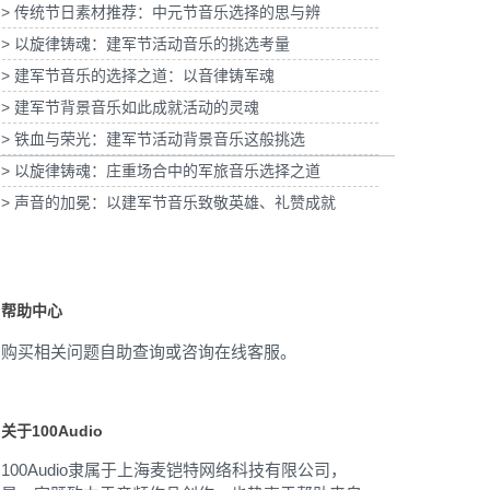
> 传统节日素材推荐：中元节音乐选择的思与辨
皮子酸奶TVC拍摄提供音
为国泰海通证券上海青浦分公司宣传项目提供
乐版权
> 以旋律铸魂：建军节活动音乐的挑选考量
音乐版权
为宝
> 建军节音乐的选择之道：以音律铸军魂
> 建军节背景音乐如此成就活动的灵魂
> 铁血与荣光：建军节活动背景音乐这般挑选
> 以旋律铸魂：庄重场合中的军旅音乐选择之道
> 声音的加冕：以建军节音乐致敬英雄、礼赞成就
帮助中心
购买相关问题自助查询或咨询在线客服。
关于100Audio
100Audio隶属于上海麦铠特网络科技有限公司，