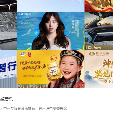
为中信期货有限公司2026年中策略会提供音
为华
宣传项目提供音乐版权
乐版权
6山东站传播项目提供音乐
为光明优加x上海博物馆马年限定礼盒宣传项
版权
目提供音乐版权
为
品牌代言项目提供音乐版
为大众汽车ID与众08 KOL摄影制作项目提供
权
音乐版权
为欣
热点音乐
> 中元节背景音乐推荐：在声波中安顿思念