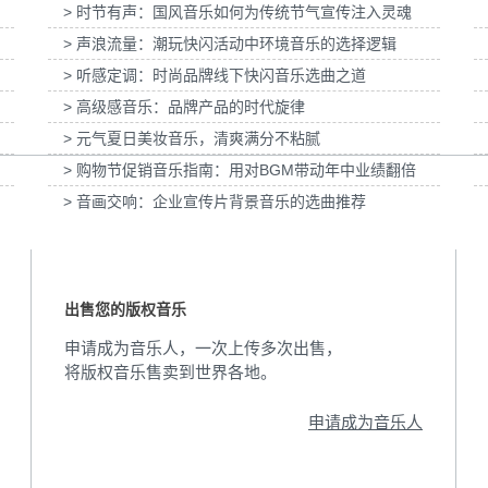
> 时节有声：国风音乐如何为传统节气宣传注入灵魂
妇女节宣
为张家口京西智行科技BWI媒体3D动画科普
为伊利宫酪中规格奶
> 声浪流量：潮玩快闪活动中环境音乐的选择逻辑
项目提供音乐版权
> 听感定调：时尚品牌线下快闪音乐选曲之道
> 高级感音乐：品牌产品的时代旋律
> 元气夏日美妆音乐，清爽满分不粘腻
> 购物节促销音乐指南：用对BGM带动年中业绩翻倍
> 音画交响：企业宣传片背景音乐的选曲推荐
出售您的版权音乐
申请成为音乐人，一次上传多次出售，
将版权音乐售卖到世界各地。
申请成为音乐人