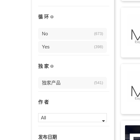
电子舞曲
(214)
循 环
派对
(202)
俱乐部
No
(201)
(673)
紧张
Yes
(201)
(398)
驾驶
(188)
独 家
黑暗
(185)
独家产品
(541)
酷炫
(177)
影视
(173)
作 者
未来感
(141)
All
预告片
(139)
发布日期
动感
(134)