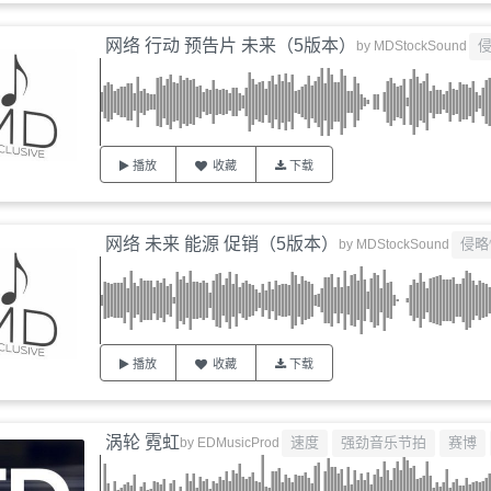
网络 行动 预告片 未来（5版本）
by
MDStockSound
播放
收藏
下载
网络 未来 能源 促销（5版本）
侵略
by
MDStockSound
播放
收藏
下载
涡轮 霓虹
速度
强劲音乐节拍
赛博
by
EDMusicProd