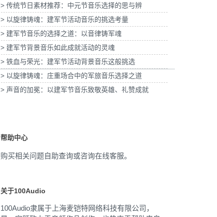
> 传统节日素材推荐：中元节音乐选择的思与辨
皮子酸奶TVC拍摄提供音
为国泰海通证券上海青浦分公司宣传项目提供
乐版权
音乐版权
为
> 以旋律铸魂：建军节活动音乐的挑选考量
> 建军节音乐的选择之道：以音律铸军魂
> 建军节背景音乐如此成就活动的灵魂
> 铁血与荣光：建军节活动背景音乐这般挑选
> 以旋律铸魂：庄重场合中的军旅音乐选择之道
> 声音的加冕：以建军节音乐致敬英雄、礼赞成就
帮助中心
购买相关问题自助查询或咨询在线客服。
关于100Audio
100Audio隶属于上海麦铠特网络科技有限公司，