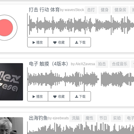
打击 行动 体育
击打
健身
健身房
by
wavesStock
播放
收藏
下载
电子 触摸（4版本）
拍击
合成音乐
by
AleXZavesa
播放
收藏
下载
出海钓鱼
洗脑
魔性
节日
实验
电
by
ejeebeats