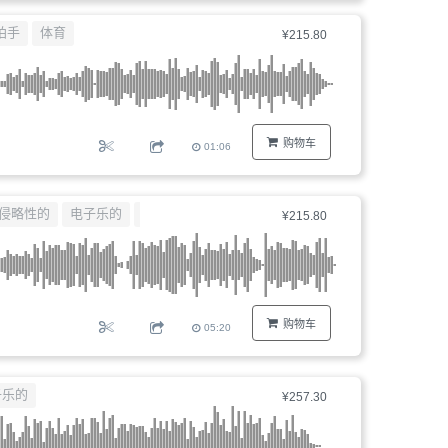
器、
拍手
体育
¥215.80
文
件
编
号...
购物车
01:06
侵略性的
电子乐的
俱乐部
¥215.80
购物车
05:20
子乐的
¥257.30