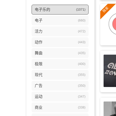
电子乐的
(1071)
电子
(660)
活力
(472)
动作
(443)
舞曲
(435)
极限
(400)
现代
(355)
广告
(350)
运动
(347)
商业
(338)