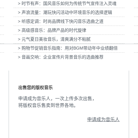
> 时节有声：国风音乐如何为传统节气宣传注入灵魂
」妇女节宣
为张家口京西智行科技BWI媒体3D动画科普
为伊利宫酪中规格奶
项目提供音乐版权
> 声浪流量：潮玩快闪活动中环境音乐的选择逻辑
> 听感定调：时尚品牌线下快闪音乐选曲之道
> 高级感音乐：品牌产品的时代旋律
> 元气夏日美妆音乐，清爽满分不粘腻
> 购物节促销音乐指南：用对BGM带动年中业绩翻倍
> 音画交响：企业宣传片背景音乐的选曲推荐
出售您的版权音乐
申请成为音乐人，一次上传多次出售，
将版权音乐售卖到世界各地。
申请成为音乐人