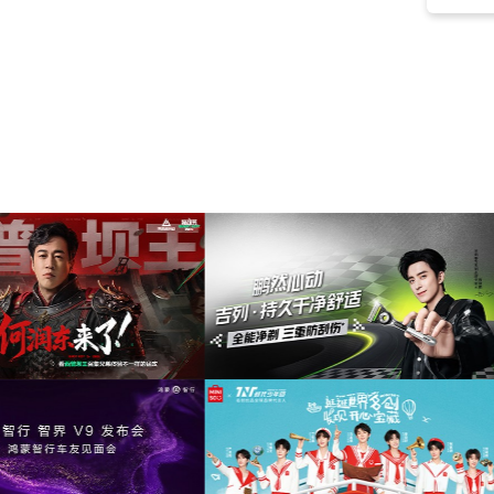
愉快
(105)
dubstep
(100)
强力
(99)
侵略性的
(97)
赛车
(92)
车
(91)
正能量
(90)
合成器浪潮
(89)
未来
(87)
复古
(87)
振奋
(87)