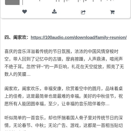
购物车
四、阖家欢：
https://100audio.com/download/family-reunion/
喜庆的音乐洋溢着传统的节日氛围，浓浓的中国风情穿梭时
空，带人回到了记忆中的古镇，摩肩擦踵，人声鼎沸，喧闹声
不绝于耳。忽然“砰~”的一声巨响，礼花在天空绽放，照亮了无
数人的笑靥…
阖家欢，阖家欢乐，幸福安康，欣赏着空中的圆月，品味着桌
上的佳肴，这是最简单也是最难的幸福。美好的中秋佳节，祝
愿所有人能团圆幸福，至少，让幸福的音乐陪伴着你…
听似简单的一首音乐，却也怀揣着国人骨子里对传统节日的深
情，无论春节、中秋；无论广告、游戏，这都是一首相当贴切