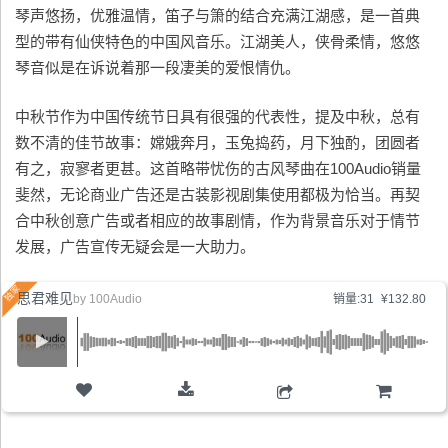
琴声悠扬，优雅温情，笛子与箫的结合充满江湖感，是一首典
型的带有仙侠特色的中国风音乐。江湖美人，侠骨柔情，悠悠
琴音似是在诉说着那一段凄美的爱恨情仇。
中秋节作为中国传统节日具有很强的代表性，提及中秋，总有
数不清的佳节故事：嫦娥奔月，玉兔捣药，月下独酌，团圆者
有之，寂寥者更甚。这首略带忧伤的古风琴曲在100Audio销量
斐然，无论商业广告还是古装影视剧集使用都极为恰当。再契
合中秋创意广告或者相应的故事剧情，作为背景音乐对于情节
发展，广告宣传无疑会是一大助力。
思君难见
by
100Audio
销量:31
¥132.80
购物车