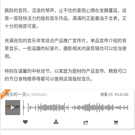
跳跃的音符，活泼的琴声，止不住的喜悦心情在发酵蔓延，这
是一首轻快活力的版权音乐作品，满满的正能量溢于言表，又
十分的俏皮可爱。
充满自信的音乐非常适合产品推广宣传片，单品宣传介绍的背
景音乐，一些逗趣的纪录片，摄影相关内容剪辑也可以恰当使
用。
特别在温馨的中秋佳节，以家庭为题材的产品宣传、精致可口
的节日食物推荐等都可以使用这首版权音乐。
快乐的一天
by
100Audio
销量:25
¥132.80
购物车