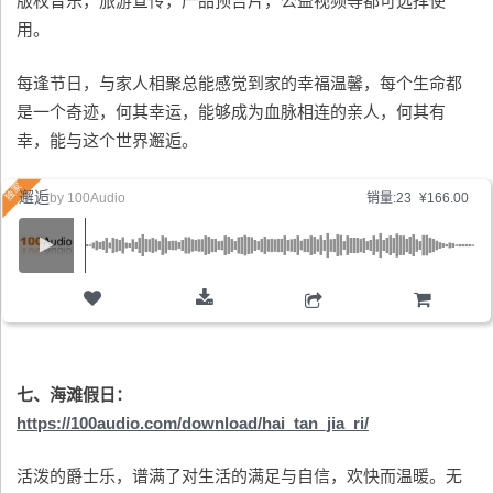
版权音乐，旅游宣传，产品预告片，公益视频等都可选择使
用。
每逢节日，与家人相聚总能感觉到家的幸福温馨，每个生命都
是一个奇迹，何其幸运，能够成为血脉相连的亲人，何其有
幸，能与这个世界邂逅。
邂逅
by
100Audio
销量:23
¥166.00
购物车
七、海滩假日：
https://100audio.com/download/hai_tan_jia_ri/
活泼的爵士乐，谱满了对生活的满足与自信，欢快而温暖。无