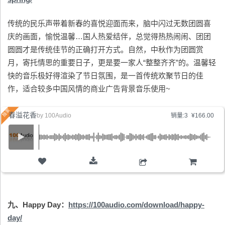
传统的民乐声带着新春的喜悦迎面而来，脑中闪过无数团圆喜
庆的画面，愉悦温馨…国人热爱结伴，总觉得热热闹闹、团团
圆圆才是传统佳节的正确打开方式。自然，中秋作为团圆赏
月，寄托情思的重要日子，更是要一家人“整整齐齐”的。温馨轻
快的音乐极好得渲染了节日氛围，是一首传统欢聚节日的佳
作，适合较多中国风情的商业广告背景音乐使用~
春溢花香
by
100Audio
销量:3
¥166.00
购物车
九、Happy Day：
https://100audio.com/download/happy-
day/