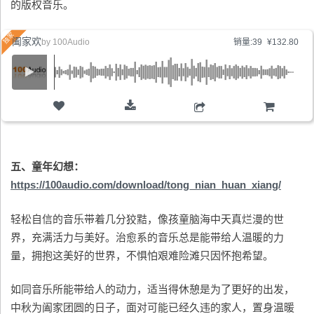
的版权音乐。
阖家欢
by
100Audio
销量:39
¥132.80
购物车
五、童年幻想：
https://100audio.com/download/tong_nian_huan_xiang/
轻松自信的音乐带着几分狡黠，像孩童脑海中天真烂漫的世
界，充满活力与美好。治愈系的音乐总是能带给人温暖的力
量，拥抱这美好的世界，不惧怕艰难险滩只因怀抱希望。
如同音乐所能带给人的动力，适当得休憩是为了更好的出发，
中秋为阖家团圆的日子，面对可能已经久违的家人，置身温暖