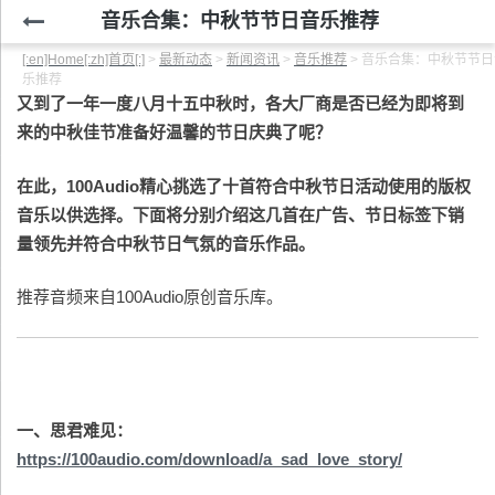
音乐合集：中秋节节日音乐推荐
[:en]Home[:zh]首页[:]
>
最新动态
>
新闻资讯
>
音乐推荐
>
音乐合集：中秋节节日
乐推荐
又到了一年一度八月十五中秋时，各大厂商是否已经为即将到
来的中秋佳节准备好温馨的节日庆典了呢？
在此，100Audio精心挑选了十首符合中秋节日活动使用的版权
音乐以供选择。下面将分别介绍这几首在广告、节日标签下销
量领先并符合中秋节日气氛的音乐作品。
推荐音频来自100Audio原创音乐库。
一、思君难见：
https://100audio.com/download/a_sad_love_story/