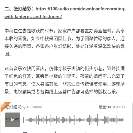
二、张灯结彩：
https://100audio.com/download/decorating-
with-lanterns-and-festoons/
中秋在过去是收获的时节，家家户户都要置办美酒佳肴，共享
丰收的喜悦。如今中秋是团圆佳节，为了团聚忙碌的家人，迎
接久违的团圆，各家各户张灯结彩，处处洋溢着温馨欢快的氛
围。
这首音乐欢快而喜庆，仿佛穿梭于古镇的街头小巷，到处挂满
了红色的灯笼，耳旁是小贩的叫卖声、孩童的嬉闹声…充满了
节日的气息，使人身临其境，非常适合传统佳节使用。游戏场
景，电视剧集或者各类线上运营广告都可选择的版权音乐。
张灯结彩
by
100Audio
销量:30
¥166.00