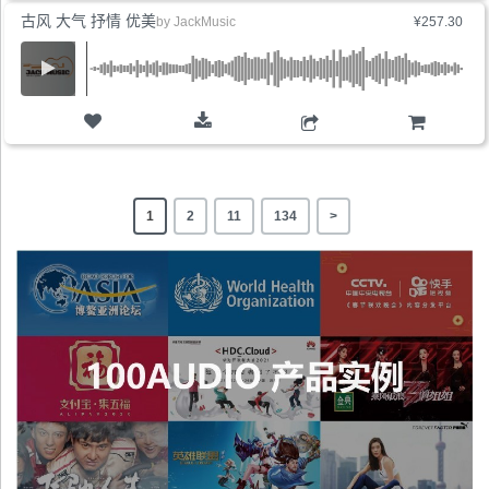
古风 大气 抒情 优美
by
JackMusic
¥257.30
购物车
1
2
11
134
>