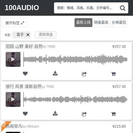
Search
100AUDIO
搜
for:
索
情
最新上线
销量最高
价格最低
展开标签
绪
风
笛子
清除筛选
标签:
格
乐
田园 山野 美好 自然
by
TIME
¥257.30
器
文
件
编
号.
购物车
旅行 风景 清新自然
by
TIME
¥257.30
购物车
热闹非凡
by
William
¥215.80