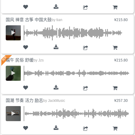
购物车
国风 禅意 古筝 中国大鼓
by
tian
¥215.80
购物车
端午 民俗 舒缓
by
Jzs
¥215.80
购物车
国潮 节奏 活力 励志
by
JackMusic
¥257.30
购物车