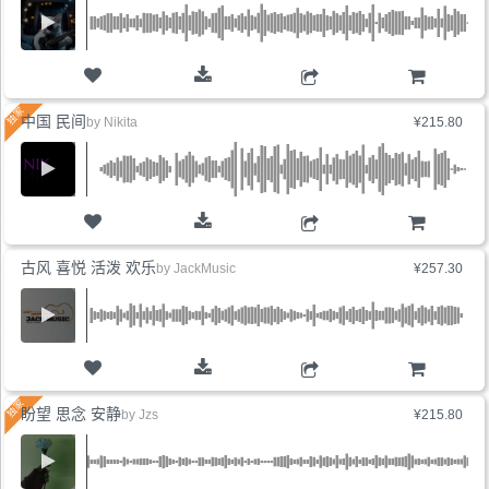
购物车
中国 民间
by
Nikita
¥215.80
购物车
古风 喜悦 活泼 欢乐
by
JackMusic
¥257.30
购物车
盼望 思念 安静
by
Jzs
¥215.80