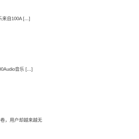
自100A […]
dio音乐 […]
越卷，用户却越来越无