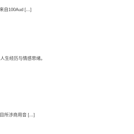
00Aud […]
享人生经历与情感思绪。
目所涉商用音 […]