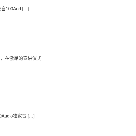
00Aud […]
间，在激昂的宣讲仪式
dio独家音 […]