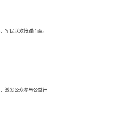
出、军民联欢接踵而至。
题、激发公众参与公益行