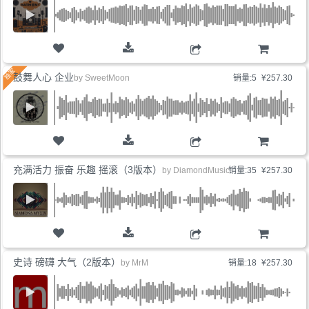
购物车
鼓舞人心 企业
by
SweetMoon
销量:5
¥257.30
购物车
充满活力 振奋 乐趣 摇滚（3版本）
by
DiamondMusic
销量:35
¥257.30
购物车
史诗 磅礴 大气（2版本）
by
MrM
销量:18
¥257.30