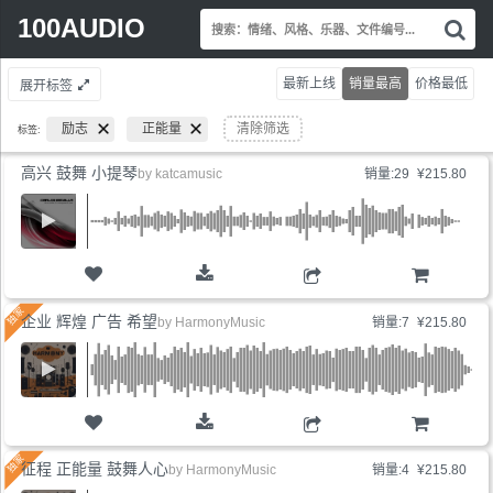
Search
100AUDIO
搜
for:
索
情
最新上线
销量最高
价格最低
展开标签
绪
风
励志
正能量
清除筛选
标签:
格
乐
高兴 鼓舞 小提琴
by
katcamusic
销量:29
¥215.80
器
文
件
编
号.
购物车
企业 辉煌 广告 希望
by
HarmonyMusic
销量:7
¥215.80
购物车
征程 正能量 鼓舞人心
by
HarmonyMusic
销量:4
¥215.80