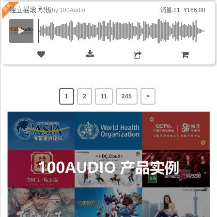
独立摇滚 积极
by
100Audio
销量:21
¥166.00
购物车
1
2
11
245
>