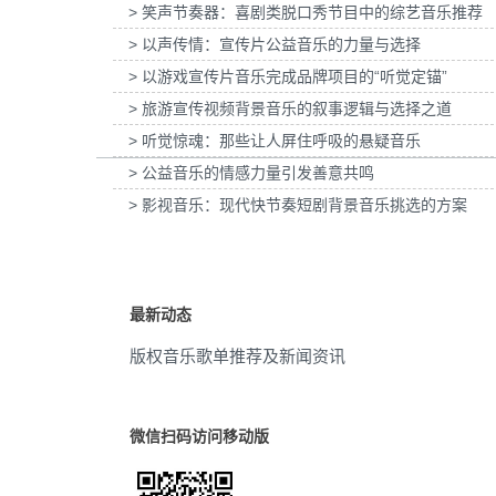
> 笑声节奏器：喜剧类脱口秀节目中的综艺音乐推荐
为张家口京西智行科技BWI媒体3D动画科普
为伊利宫酪中规格奶皮子酸奶TVC
庆典
(52)
项目提供音乐版权
乐版权
> 以声传情：宣传片公益音乐的力量与选择
> 以游戏宣传片音乐完成品牌项目的“听觉定锚”
动力
(51)
> 旅游宣传视频背景音乐的叙事逻辑与选择之道
历史感
(51)
> 听觉惊魂：那些让人屏住呼吸的悬疑音乐
> 公益音乐的情感力量引发善意共鸣
凯旋
(48)
> 影视音乐：现代快节奏短剧背景音乐挑选的方案
力量
(46)
激昂
(45)
最新动态
凯旋的
(45)
版权音乐歌单推荐及新闻资讯
历史
(42)
庄重
(42)
微信扫码访问移动版
感动
(40)