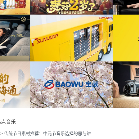
智慧屏6鸿蒙智家技术发布会精
为ABB FE同济大学校园行活动花絮提供音乐
目提供音乐版权
版权
为2026天猫沙发电影节xELLEDECO回顾项
为
》2周年活动提供音乐版权
目提供音乐版权
为《赛博朋克三维弹球机》产品宣传项目提供
车展宣发项目提供音乐版权
音乐版权
为
热点音乐
> 传统节日素材推荐：中元节音乐选择的思与辨