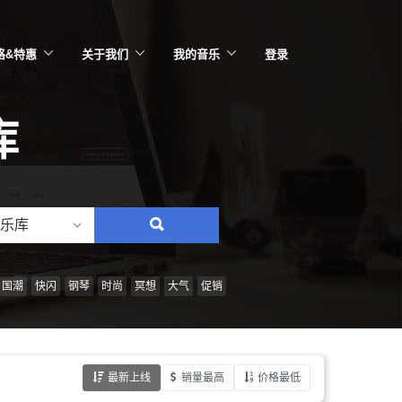
格&特惠
关于我们
我的音乐
登录
库
乐库
搜
索：
情
国潮
快闪
钢琴
时尚
冥想
大气
促销
绪、
风
格、
最新上线
销量最高
价格最低
乐