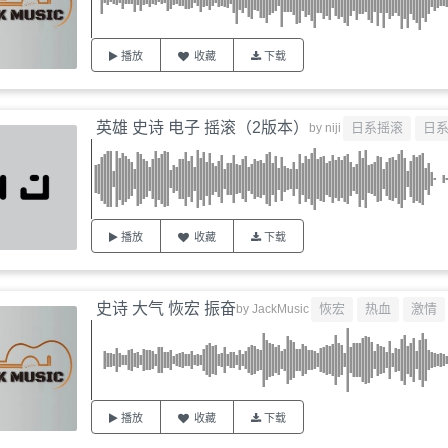
播放
收藏
下载
英雄 史诗 电子 摇滚（2版本）
日系摇滚
日
by
niji
播放
收藏
下载
史诗 大气 恢宏 振奋
恢宏
热血
激情
by
JackMusic
播放
收藏
下载