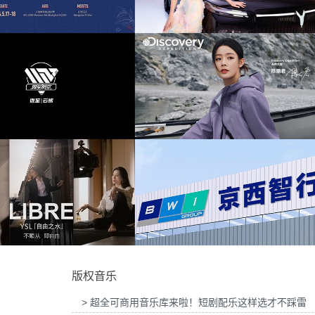
建军节
(74)
为东风奕派M8上市发布会项目提供音乐版权
为中汇人寿三周年宣传项目提供
战斗
(73)
颁奖
(66)
铜管
(64)
为岚图泰山X8上市发布会互动项目提供音乐
为华为中国行2026山东站传播项
版权
版权
动作
(61)
积极
(58)
励志的
(56)
紧张
(56)
为Discovery expedition北京店铺活动提供音
为新希望乳业唐钱婷品牌代言项目
乐版权
权
战争
(56)
版权音乐
勇敢
(55)
> 超全可商用音乐库来啦！短剧配乐这样选才不踩雷
管弦乐
(53)