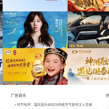
为中信期货有限公司2026年中策略会提供音
为华为Vision
音乐版权
乐版权
华剪项
目提供音乐
为光明优加x上海博物馆马年限定礼盒宣传项
目提供音乐版权
为《出发吧麦芬
提供音乐版
为大众汽车ID与众08 KOL摄影制作项目提供
音乐版权
为欣旺达武汉商用
广告音乐
> 时节有声：国风音乐如何为传统节气宣传注入灵魂