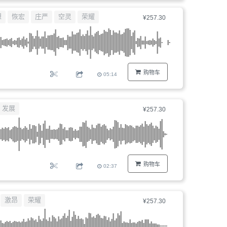
器、
想
恢宏
庄严
空灵
荣耀
¥257.30
文
件
编
号...
购物车
05:14
发展
¥257.30
购物车
02:37
激昂
荣耀
¥257.30