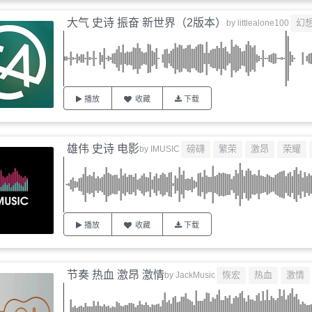
大气 史诗 振奋 新世界（2版本）
幻
by
littlealone100
播放
收藏
下载
雄伟 史诗 电影
磅礴
繁荣
激昂
荣耀
by
IMUSIC
播放
收藏
下载
节奏 热血 激昂 激情
恢宏
热血
激情
by
JackMusic