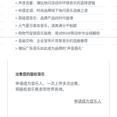
> 声浪流量：潮玩快闪活动中环境音乐的选择逻辑
拍摄提供音
为国泰海通证券上海青浦分公司宣传项目提供
音乐版权
为宝武集团二十四
> 听感定调：时尚品牌线下快闪音乐选曲之道
> 高级感音乐：品牌产品的时代旋律
> 元气夏日美妆音乐，清爽满分不粘腻
> 购物节促销音乐指南：用对BGM带动年中业绩翻倍
> 音画交响：企业宣传片背景音乐的选曲推荐
> 潮玩广告音乐如此成为品牌的“声音面孔”
出售您的版权音乐
申请成为音乐人，一次上传多次出售，
将版权音乐售卖到世界各地。
申请成为音乐人