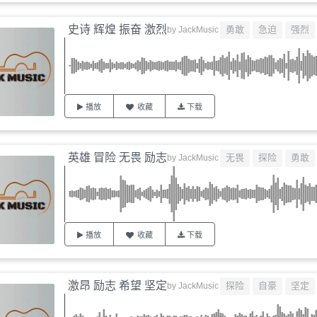
史诗 辉煌 振奋 激烈
勇敢
急迫
强烈
by
JackMusic
播放
收藏
下载
英雄 冒险 无畏 励志
无畏
探险
勇敢
by
JackMusic
播放
收藏
下载
激昂 励志 希望 坚定
探险
自豪
坚定
by
JackMusic