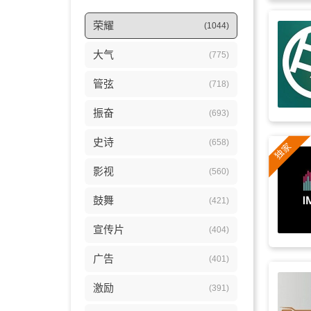
荣耀
(1044)
大气
(775)
管弦
(718)
振奋
(693)
史诗
(658)
影视
(560)
鼓舞
(421)
宣传片
(404)
广告
(401)
激励
(391)