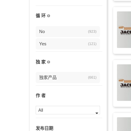
国庆节
(209)
循 环
企业
(206)
好莱坞
No
(203)
(923)
英雄
Yes
(200)
(121)
背景
(186)
独 家
高潮
(182)
独家产品
(661)
影片
(177)
宏伟
(177)
作 者
振奋的
(174)
All
冒险
(171)
发布日期
激情
(170)