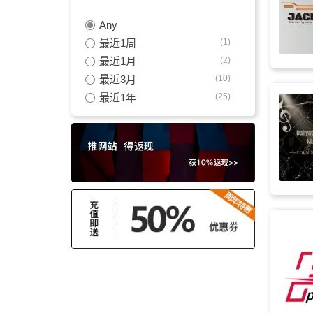
Any
戏剧性
(154)
最近1周
(1)
优胜
(146)
最近1月
(2)
最近3月
(10)
游戏
(143)
最近1年
(25)
电影
(140)
庄严
(129)
军旅
(116)
明亮
(116)
繁荣
(115)
胜利
(108)
发展
(107)