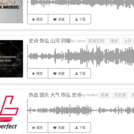
播放
收藏
下载
史诗 恢弘 山河 同曜
影视交响
递进
上升
by
Lance
播放
收藏
下载
热血 国乐 大气 恢弘 史诗
高潮
历史感
by
Perfect
播放
收藏
下载