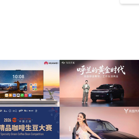
活力
(106)
自信
(100)
盛大
(99)
煽情
(98)
军事
(98)
商业
(96)
纪录片
(94)
钢琴
(87)
成就
(78)
建党日
(75)
热血
(74)