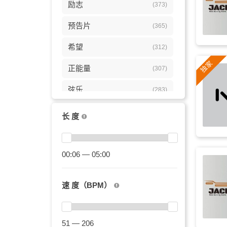
励志
(373)
预告片
(365)
希望
(312)
正能量
(307)
弦乐
(283)
渐进
(276)
长 度
激昂
(264)
磅礴
00:06 — 05:00
(236)
恢弘
(232)
速 度（BPM）
成功
(215)
恢宏
(213)
51 — 206