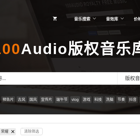
音乐搜索
音效库
价
100
Audio版权音乐
版权音
预告片
古风
国风
宣传片
端午节
vlog
游戏
科技
洗脑
节奏
抖音
荣耀
清除筛选