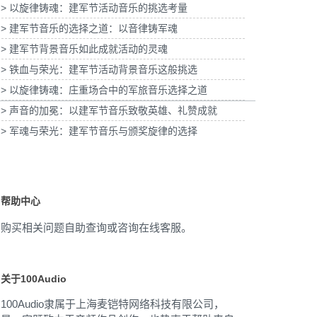
> 以旋律铸魂：建军节活动音乐的挑选考量
为2026福特经销商大会-柳州福特户外主题乐
节气清明项目提供音乐版权
园试乘试驾活动提供音乐版权
> 建军节音乐的选择之道：以音律铸军魂
> 建军节背景音乐如此成就活动的灵魂
> 铁血与荣光：建军节活动背景音乐这般挑选
> 以旋律铸魂：庄重场合中的军旅音乐选择之道
> 声音的加冕：以建军节音乐致敬英雄、礼赞成就
> 军魂与荣光：建军节音乐与颁奖旋律的选择
帮助中心
购买相关问题自助查询或咨询在线客服。
关于100Audio
100Audio隶属于上海麦铠特网络科技有限公司，