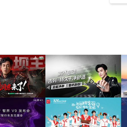
荣耀
(2)
希望
(2)
创新
(2)
中世纪
(2)
鼓舞
(2)
自然
(2)
正能量
(2)
迷幻
(2)
放松
(2)
角色扮演
(2)
风景
(2)