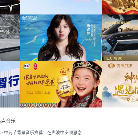
为中信期货有限公司2026年中策略会提供音
为华
宣传项目提供音乐版权
乐版权
山东站传播项目提供音乐
为光明优加x上海博物馆马年限定礼盒宣传项
版权
目提供音乐版权
为
品牌代言项目提供音乐版
为大众汽车ID与众08 KOL摄影制作项目提供
权
音乐版权
为欣
热点音乐
> 中元节背景音乐推荐：在声波中安顿思念