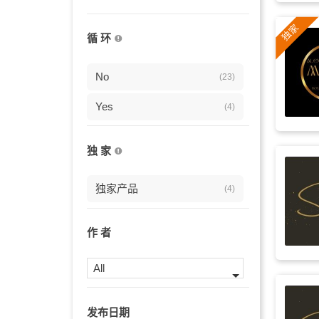
纪录片
(3)
循 环
电子
(3)
悠扬
No
(3)
(23)
怀旧
Yes
(3)
(4)
宁静
(3)
独 家
宣传片
(3)
独家产品
(4)
场景
(3)
抒情
(3)
作 者
舒缓
(3)
All
合成器
(3)
发布日期
西幻
(3)