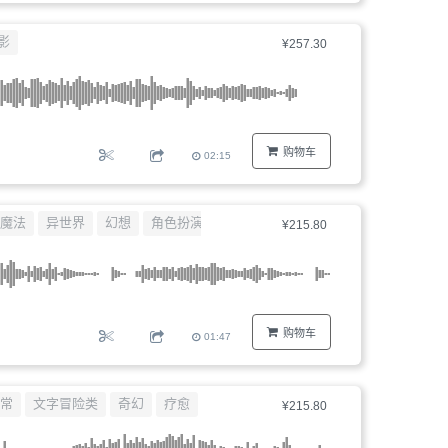
影
¥257.30
购物车
02:15
魔法
异世界
幻想
角色扮演类
¥215.80
购物车
01:47
常
文字冒险类
奇幻
疗愈
¥215.80