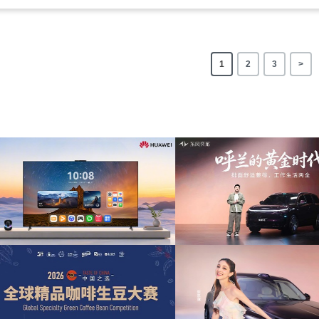
1
2
3
>