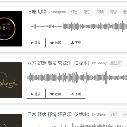
冰原 幻境
幻想
配乐
交响
铜管
电
by
Arangemix
播放
收藏
下载
西方 幻想 魔法 管弦乐（2版本）
魔法师
by
Shenyi
播放
收藏
下载
日常 轻缓 抒情 轻音乐（2版本）
幻想
日
by
Shenyi