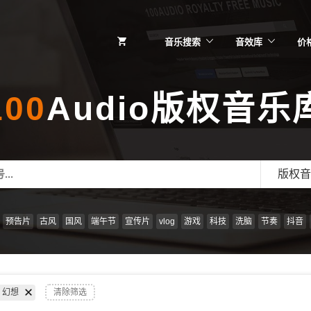
音乐搜索
音效库
价
100
Audio版权音乐
版权音
预告片
古风
国风
端午节
宣传片
vlog
游戏
科技
洗脑
节奏
抖音
幻想
清除筛选