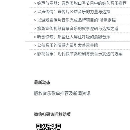
> 笑声节奏器：喜剧类脱口秀节目中的综艺音乐推荐
惠普打印：灰阶过渡自然的秘密提供音乐版
为欧莱雅-YSL LIBRE「自由之水」
激动
(1)
权
> 以声传情：宣传片公益音乐的力量与选择
传项目提供音乐版权
> 以游戏宣传片音乐完成品牌项目的“听觉定锚”
动画
(1)
> 旅游宣传视频背景音乐的叙事逻辑与选择之道
艺术
(1)
> 听觉惊魂：那些让人屏住呼吸的悬疑音乐
> 公益音乐的情感力量引发善意共鸣
背景音乐
(1)
> 影视音乐：现代快节奏短剧背景音乐挑选的方案
背景
(1)
轻快
(1)
最新动态
铜管
(1)
版权音乐歌单推荐及新闻资讯
明亮
(1)
城堡
(1)
微信扫码访问移动版
庆祝
(1)