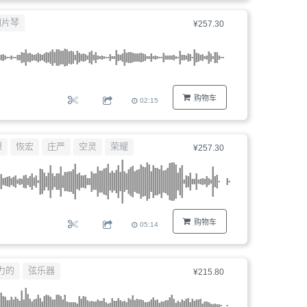
器、
钢片琴
¥257.30
文
件
编
号...
购物车
02:15
想
恢宏
庄严
空灵
荣耀
¥257.30
购物车
05:14
力的
弦乐器
¥215.80