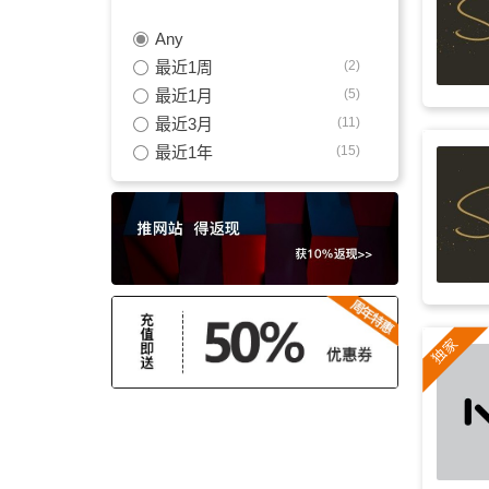
Any
角色扮演类
(3)
最近1周
(2)
热血
(2)
最近1月
(5)
最近3月
(11)
动漫
(2)
最近1年
(15)
氛围
(2)
平静
(2)
欢快
(2)
梦境
(2)
轻音乐
(2)
电吉他
(2)
未来感
(2)