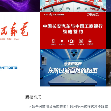
吉列品牌GLT X AUDI联名活动提供音乐版
为华为智慧屏Mate TV鸿蒙智家发布
交响
(2)
权
乐版权
电视剧
(2)
配乐
(2)
振奋
(2)
INISO FRIENDS华熙LIVE·五棵松店开业
为2026“中国之选”全球精品咖啡生豆
活动提供音乐版权
音乐版权
温暖
(2)
魔法
(2)
木管
(2)
异世界
(2)
中国长安汽车与工商银行战略签约事件传播
为微至航空科技公司产品宣传项目提
项目提供音乐版权
权
日式角色扮演
(2)
版权音乐
疗愈
(2)
> 超全可商用音乐库来啦！短剧配乐这样选才不踩雷
二次元
(1)