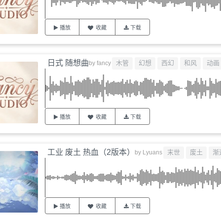
播放
收藏
下载
日式 随想曲
木管
幻想
西幻
和风
动画
by
fancy
播放
收藏
下载
工业 废土 热血（2版本）
末世
废土
渐
by
Lyuans
播放
收藏
下载