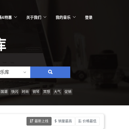
格&特惠
关于我们
我的音乐
登录
库
乐库
搜
索：
情
国潮
快闪
时尚
钢琴
冥想
大气
促销
绪、
风
格、
最新上线
销量最高
价格最低
乐