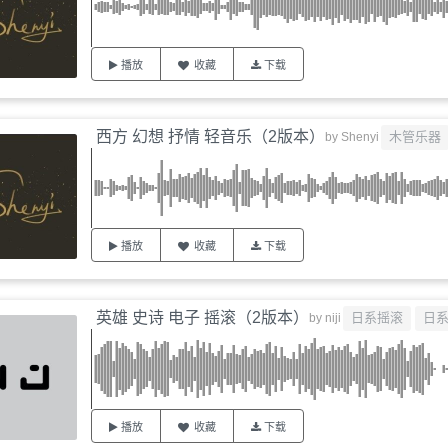
播放
收藏
下载
西方 幻想 抒情 轻音乐（2版本）
木管乐器
by
Shenyi
播放
收藏
下载
英雄 史诗 电子 摇滚（2版本）
日系摇滚
日
by
niji
播放
收藏
下载