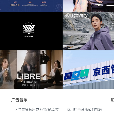
会提供音
为东风奕派M8上市发布会项目提供音乐版权
为中汇人寿三周年
大赛提供
为岚图泰山X8上市发布会互动项目提供音乐
为华为中国行2026
版权
供音乐版
为Discovery expedition北京店铺活动提供音
为新希望乳业唐钱婷
乐版权
广告音乐
> 当背景音乐成为“背景风险”——商用广告音乐如何挑选