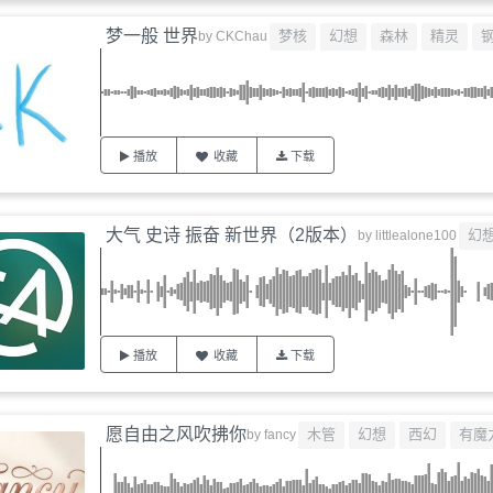
梦一般 世界
梦核
幻想
森林
精灵
by
CKChau
播放
收藏
下载
大气 史诗 振奋 新世界（2版本）
幻
by
littlealone100
播放
收藏
下载
愿自由之风吹拂你
木管
幻想
西幻
有魔
by
fancy