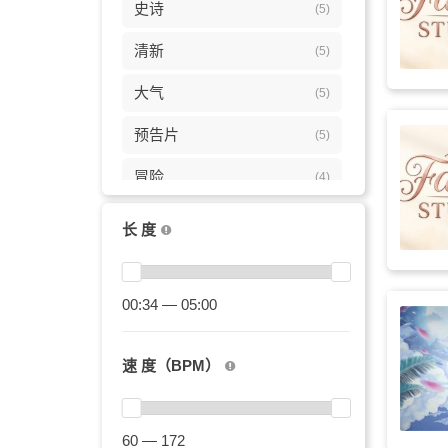
史诗
(5)
清新
(5)
大气
(5)
预告片
(5)
冒险
(4)
广告
(4)
长 度
魔幻
(4)
治愈
00:34 — 05:00
(4)
电影
(4)
速 度（BPM）
精灵
(4)
唯美
(3)
60 — 172