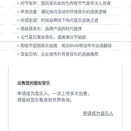
> 时节有声：国风音乐如何为传统节气宣传注入灵魂
妇女节宣
为张家口京西智行科技BWI媒体3D动画科普
为伊利宫酪中规格奶皮
> 声浪流量：潮玩快闪活动中环境音乐的选择逻辑
项目提供音乐版权
乐
> 听感定调：时尚品牌线下快闪音乐选曲之道
> 高级感音乐：品牌产品的时代旋律
> 元气夏日美妆音乐，清爽满分不粘腻
> 购物节促销音乐指南：用对BGM带动年中业绩翻倍
> 音画交响：企业宣传片背景音乐的选曲推荐
出售您的版权音乐
申请成为音乐人，一次上传多次出售，
将版权音乐售卖到世界各地。
申请成为音乐人