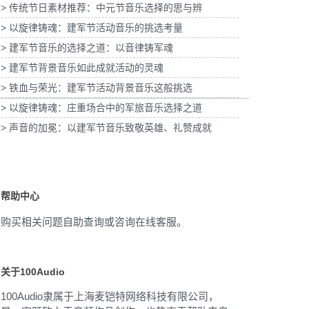
> 传统节日素材推荐：中元节音乐选择的思与辨
子酸奶TVC拍摄提供音
为国泰海通证券上海青浦分公司宣传项目提供
版权
> 以旋律铸魂：建军节活动音乐的挑选考量
音乐版权
为宝
> 建军节音乐的选择之道：以音律铸军魂
> 建军节背景音乐如此成就活动的灵魂
> 铁血与荣光：建军节活动背景音乐这般挑选
> 以旋律铸魂：庄重场合中的军旅音乐选择之道
> 声音的加冕：以建军节音乐致敬英雄、礼赞成就
帮助中心
购买相关问题自助查询或咨询在线客服。
关于100Audio
100Audio隶属于上海麦铠特网络科技有限公司，