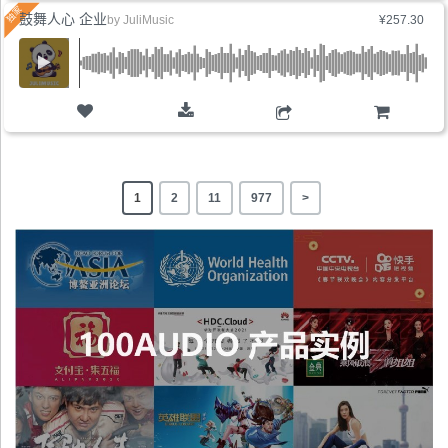
鼓舞人心 企业
by
JuliMusic
¥257.30
购物车
1
2
11
977
>