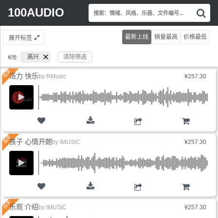
Search
100AUDIO
搜
for:
索
情
最新上线
销量最高
价格最低
展开标签
绪
风
高兴
清除筛选
标签:
格
乐
活力 快乐
by
RMusic
¥257.30
器
文
件
编
号.
购物车
孩子 心情开朗
by
IMUSIC
¥257.30
购物车
乐观 介绍
by
IMUSIC
¥257.30