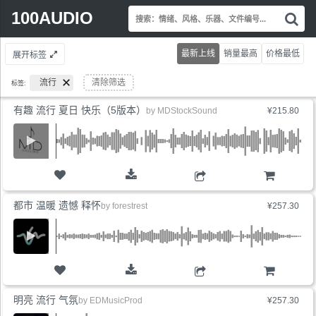
Search
100AUDIO
搜
for:
索
情
最新上线
销量最高
价格最低
展开标签
绪
风
流行
清除筛选
标签:
格
乐
有趣 流行 夏日 快乐（5版本）
by
MDStockSound
¥215.80
器
文
件
编
号.
购物车
都市 温暖 遗憾 释怀
by
forestrest
¥257.30
购物车
明亮 流行 气氛
by
EDMusicProd
¥257.30