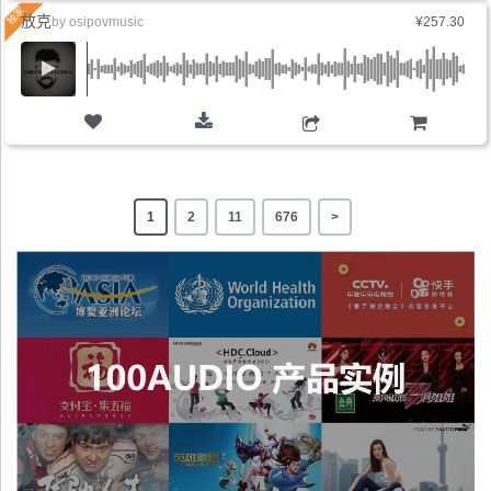
放克
by
osipovmusic
¥257.30
购物车
1
2
11
676
>