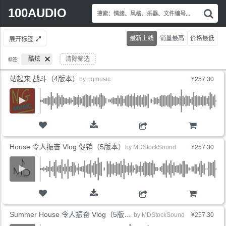
Search
100AUDIO
搜
for:
索
情
最新上线
销量最高
价格最低
展开标签
绪
风
酷炫
清除筛选
标签:
格
乐
站起来 战斗（4版本）
by
ngmusic
¥257.30
器
文
件
编
号.
购物车
House 令人振奋 Vlog 促销（5版本）
by
MDStockSound
¥257.30
购物车
Summer House 令人振奋 Vlog（5版本）
by
MDStockSound
¥257.30