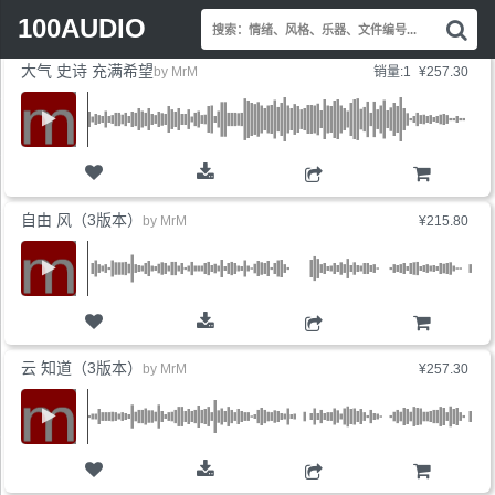
Search
最新上线
销量最高
价格最低
展开标签
100AUDIO
搜
for:
索
大气 史诗 充满希望
情
by
MrM
销量:1
¥257.30
绪
风
格
乐
器
购物车
文
自由 风（3版本）
by
MrM
¥215.80
件
编
号.
购物车
云 知道（3版本）
by
MrM
¥257.30
购物车