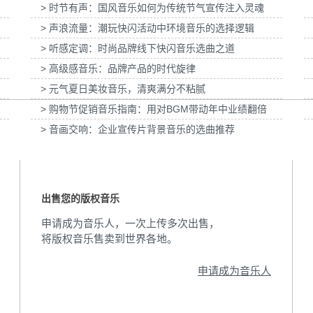
> 时节有声：国风音乐如何为传统节气宣传注入灵魂
之水」妇女节宣
为张家口京西智行科技BWI媒体3D动画科普
为伊利宫酪中规格
> 声浪流量：潮玩快闪活动中环境音乐的选择逻辑
项目提供音乐版权
> 听感定调：时尚品牌线下快闪音乐选曲之道
> 高级感音乐：品牌产品的时代旋律
> 元气夏日美妆音乐，清爽满分不粘腻
> 购物节促销音乐指南：用对BGM带动年中业绩翻倍
> 音画交响：企业宣传片背景音乐的选曲推荐
出售您的版权音乐
申请成为音乐人，一次上传多次出售，
将版权音乐售卖到世界各地。
申请成为音乐人