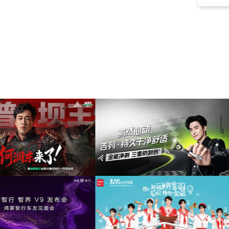
忧伤
(120)
快乐
(119)
宣传片
(117)
怀旧
(114)
柔和的
(113)
戏剧性
(112)
高兴
(111)
乐观
(109)
母亲节
(108)
感性
(107)
商业
(99)