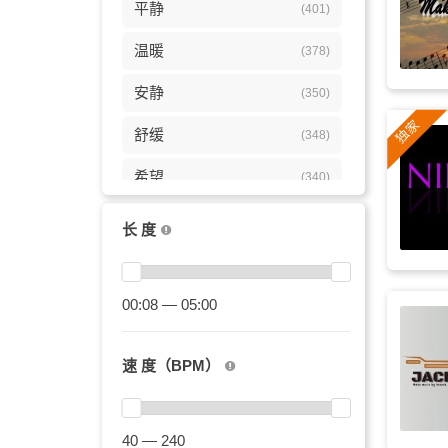
平静
(401)
温暖
(378)
安静
(350)
舒缓
(348)
希望
(340)
柔和
(337)
长 度
宁静
(320)
温柔
00:08 — 05:00
(309)
激励
(298)
速 度（BPM）
爱情
(298)
感动
(285)
40 — 240