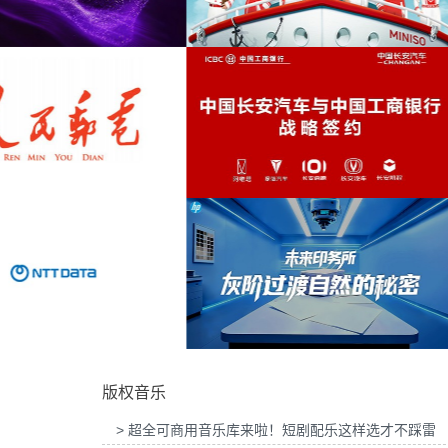
为吉列品牌GLT X AUDI联名活动提供音乐版
为华为智慧屏Mate TV鸿蒙智家
企业
(96)
权
乐版权
伤感
(96)
中国风
(95)
清新
(95)
为MINISO FRIENDS华熙LIVE·五棵松店开业
为2026“中国之选”全球精品咖啡
活动提供音乐版权
音乐版权
父亲节
(94)
电影
(94)
轻盈
(93)
忧郁
(93)
为中国长安汽车与工商银行战略签约事件传播
为微至航空科技公司产品宣传项
项目提供音乐版权
权
自然
(93)
版权音乐
管弦
(91)
> 超全可商用音乐库来啦！短剧配乐这样选才不踩雷
纯真
(88)