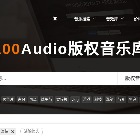
音乐搜索
音效库
价
100
Audio版权音乐
版权音
预告片
古风
国风
端午节
宣传片
vlog
游戏
科技
洗脑
节奏
抖音
温情
清除筛选