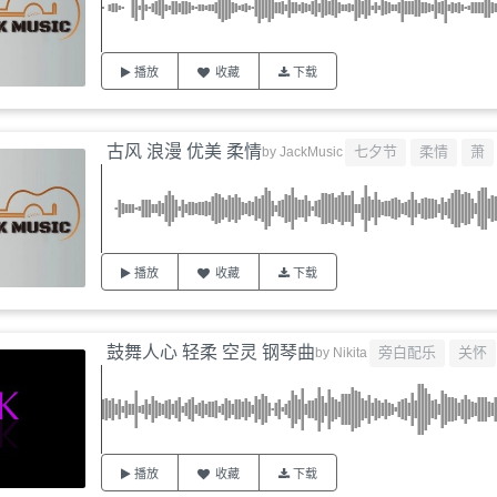
播放
收藏
下载
古风 浪漫 优美 柔情
七夕节
柔情
萧
by
JackMusic
播放
收藏
下载
鼓舞人心 轻柔 空灵 钢琴曲
旁白配乐
关怀
by
Nikita
播放
收藏
下载