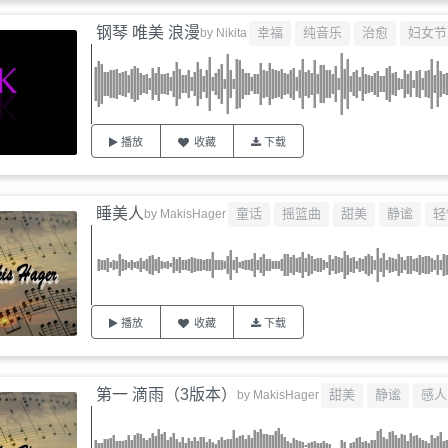
钢琴 唯美 浪漫
幸福
纯音乐
治愈
妇女节
by
Nikita
播放
收藏
下载
睡美人
童话
摇篮曲
甜美
静谧
轻
by
MakisHager
播放
收藏
下载
第一 滴雨（3版本）
甜美
静谧
感人
by
MakisHager