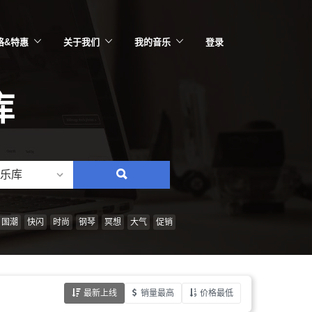
格&特惠
关于我们
我的音乐
登录
库
乐库
搜
索：
情
国潮
快闪
时尚
钢琴
冥想
大气
促销
绪、
风
格、
最新上线
销量最高
价格最低
乐