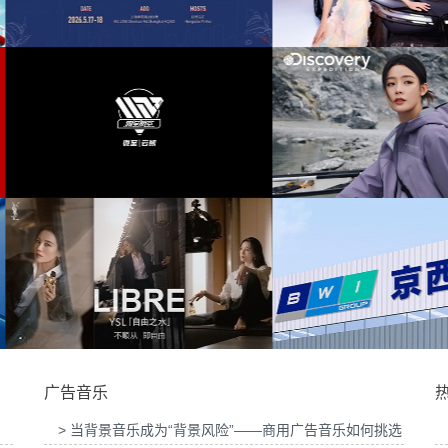
发布会提供音
为东风奕派M8上市发布会项目提供音乐版权
为中汇人寿三
生豆大赛提供
为岚图泰山X8上市发布会互动项目提供音乐
为华为中国行2
版权
目提供音乐版
为Discovery expedition北京店铺活动提供音
为新希望乳业唐
乐版权
广告音乐
> 当背景音乐成为“背景风险”——商用广告音乐如何挑选