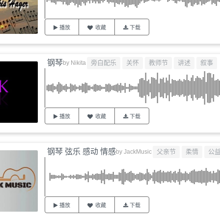
播放
收藏
下载
钢琴
旁白配乐
关怀
教师节
讲述
叙事
by
Nikita
播放
收藏
下载
钢琴 弦乐 感动 情感
父亲节
柔情
公
by
JackMusic
播放
收藏
下载