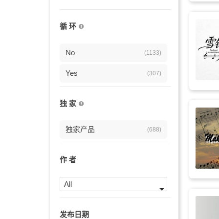
放松
(266)
循 环
弦乐
(252)
梦幻
No
(247)
(1133)
感人
Yes
(199)
(307)
正能量
(193)
独 家
背景
(192)
独家产品
(688)
明亮
(188)
柔情
(185)
作 者
励志的
(175)
All
婚礼
(167)
发布日期
轻松
(163)