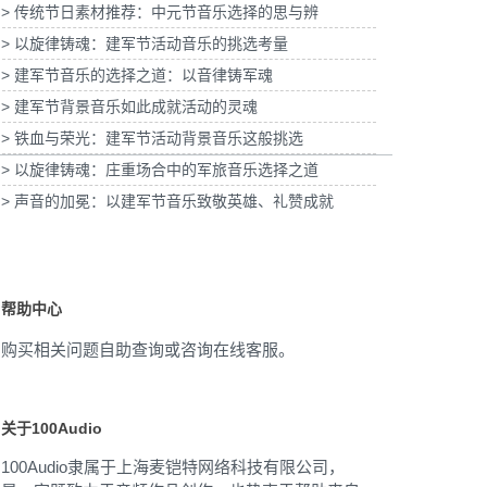
> 传统节日素材推荐：中元节音乐选择的思与辨
奶皮子酸奶TVC拍摄提供音
为国泰海通证券上海青浦分公司宣传项目提供
> 以旋律铸魂：建军节活动音乐的挑选考量
乐版权
音乐版权
> 建军节音乐的选择之道：以音律铸军魂
> 建军节背景音乐如此成就活动的灵魂
> 铁血与荣光：建军节活动背景音乐这般挑选
> 以旋律铸魂：庄重场合中的军旅音乐选择之道
> 声音的加冕：以建军节音乐致敬英雄、礼赞成就
帮助中心
购买相关问题自助查询或咨询在线客服。
关于100Audio
100Audio隶属于上海麦铠特网络科技有限公司，