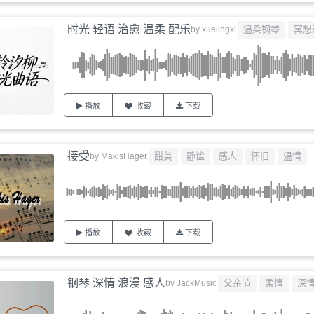
时光 轻语 治愈 温柔 配乐
温柔钢琴
冥想
by
xuelingxi
播放
收藏
下载
接受
甜美
静谧
感人
怀旧
温情
by
MakisHager
播放
收藏
下载
钢琴 深情 浪漫 感人
父亲节
柔情
深
by
JackMusic