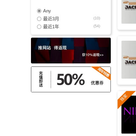
Any
回忆
(159)
最近3月
(10)
优雅
(150)
最近1年
(54)
振奋
(139)
温和
(138)
情感
(137)
氛围
(136)
纪录片
(136)
吉他
(130)
励志
(128)
治愈
(127)