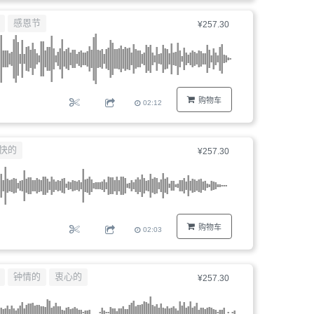
器、
感恩节
¥257.30
文
件
编
号...
购物车
02:12
快的
¥257.30
购物车
02:03
钟情的
衷心的
¥257.30