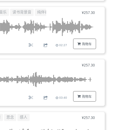
音乐
读书背景音
纯伴奏
睡前
¥257.30
购物车
02:27
¥257.30
购物车
03:40
情
思念
感人
¥257.30