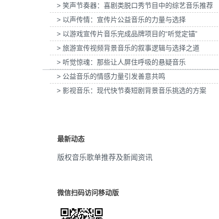
> 笑声节奏器：喜剧类脱口秀节目中的综艺音乐推荐
为惠普打印：灰阶过渡自然的秘密提供音乐版
为欧莱雅-YSL LIBRE「自由
叙事
(87)
> 以声传情：宣传片公益音乐的力量与选择
权
传项目提供音乐版权
> 以游戏宣传片音乐完成品牌项目的“听觉定锚”
温暖
(87)
> 旅游宣传视频背景音乐的叙事逻辑与选择之道
美好
(82)
> 听觉惊魂：那些让人屏住呼吸的悬疑音乐
> 公益音乐的情感力量引发善意共鸣
电视剧
(82)
> 影视音乐：现代快节奏短剧背景音乐挑选的方案
轻音乐
(78)
家庭
(76)
最新动态
思念
(75)
版权音乐歌单推荐及新闻资讯
衷心的
(72)
愉快
(70)
微信扫码访问移动版
流动
(68)