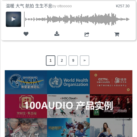
温暖 大气 航拍 生生不息
by
ottooooo
¥257.30
购物车
1
2
9
>