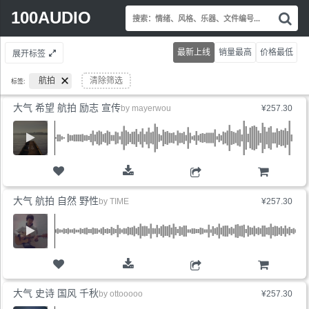
Search
100AUDIO
搜
for:
索
情
最新上线
销量最高
价格最低
展开标签
绪
风
航拍
清除筛选
标签:
格
乐
大气 希望 航拍 励志 宣传
by
mayerwou
¥257.30
器
文
件
编
号.
购物车
大气 航拍 自然 野性
by
TIME
¥257.30
购物车
大气 史诗 国风 千秋
by
ottooooo
¥257.30