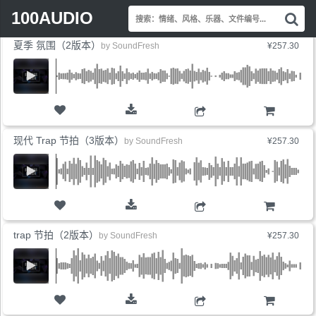
Search
最新上线
销量最高
价格最低
展开标签
100AUDIO
搜
for:
索
夏季 氛围（2版本）
情
by
SoundFresh
¥257.30
绪
风
格
乐
器
购物车
文
现代 Trap 节拍（3版本）
by
SoundFresh
¥257.30
件
编
号.
购物车
trap 节拍（2版本）
by
SoundFresh
¥257.30
购物车