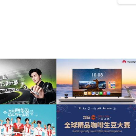
放克
(15)
未来感
(15)
励志的
(15)
节奏感
(15)
运动
(15)
街头音乐
(15)
明亮
(14)
RAP
(14)
刮碟
(14)
氛围
(13)
影视
(13)