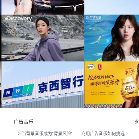
为中信期货有限公司202
版权
为中汇人寿三周年宣传项目提供音乐版权
乐版权
乐
为华为中国行2026山东站传播项目提供音乐
为光明优加x上海博物馆
版权
目提供音乐
供音
为新希望乳业唐钱婷品牌代言项目提供音乐版
为大众汽车ID与众08 K
权
音乐版
广告音乐
> 当背景音乐成为“背景风险”——商用广告音乐如何挑选