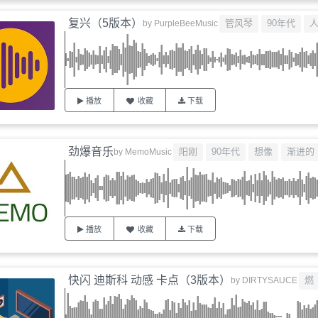
复兴（5版本）
管风琴
90年代
by
PurpleBeeMusic
播放
收藏
下载
劲爆音乐
阳刚
90年代
想像
渐进的
by
MemoMusic
播放
收藏
下载
快闪 迪斯科 动感 卡点（3版本）
燃
by
DIRTYSAUCE