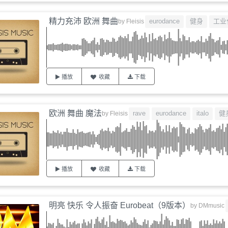
精力充沛 欧洲 舞曲
eurodance
健身
工业
by
Fleisis
播放
收藏
下载
欧洲 舞曲 魔法
rave
eurodance
italo
健
by
Fleisis
播放
收藏
下载
明亮 快乐 令人振奋 Eurobeat（9版本）
by
DMmusic