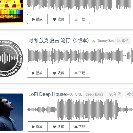
播放
收藏
下载
时尚 放克 复古 流行（5版本）
90年代
by
DimmySad
播放
收藏
下载
LoFi Deep House
deep bass
90年代
教
by
AFONE
播放
收藏
下载