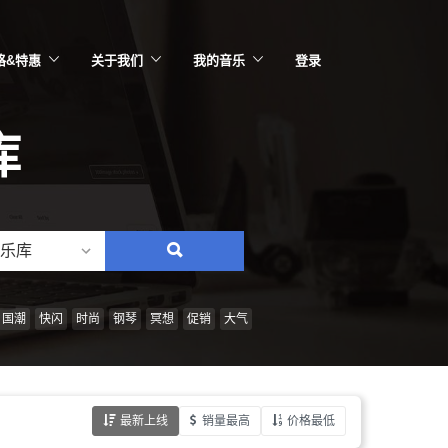
格&特惠
关于我们
我的音乐
登录
库
乐库
搜
索：
情
国潮
快闪
时尚
钢琴
冥想
促销
大气
绪、
风
格、
最新上线
销量最高
价格最低
乐