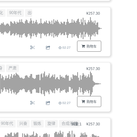
化
90年代
出神舞曲
¥257.30
购物车
02:27
身
严肃
¥257.30
购物车
02:27
90年代
兴奋
锻炼
旋律
合成乐器
销量:1
¥257.30