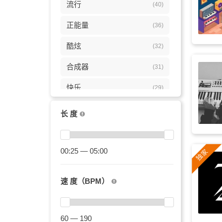
流行
(40)
正能量
(36)
酷炫
(32)
合成器
(31)
快乐
(29)
嘻哈
(29)
长 度
振奋
(29)
迪斯科
00:25 — 05:00
(28)
都市
(27)
速 度（BPM）
背景
(25)
生活方式
(24)
60 — 190