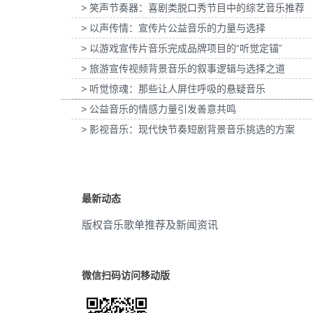
> 笑声节奏器：喜剧类脱口秀节目中的综艺音乐推荐
-YSL LIBRE「自由之水」妇女节宣
为张家口京西智行科技BWI媒体3D动画科
高兴
(12)
传项目提供音乐版权
> 以声传情：宣传片公益音乐的力量与选择
项目提供音乐版权
> 以游戏宣传片音乐完成品牌项目的“听觉定锚”
朗朗上口
(11)
> 旅游宣传视频背景音乐的叙事逻辑与选择之道
驾驶
(11)
> 听觉惊魂：那些让人屏住呼吸的悬疑音乐
> 公益音乐的情感力量引发善意共鸣
乐趣
(11)
> 影视音乐：现代快节奏短剧背景音乐挑选的方案
律动感
(11)
激励
(11)
最新动态
电台
(11)
版权音乐歌单推荐及新闻资讯
纯器乐
(10)
重复的
(10)
微信扫码访问移动版
视频
(10)