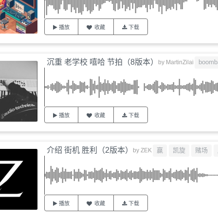
播放
收藏
下载
沉重 老学校 嘻哈 节拍（8版本）
boomb
by
MartinZilai
播放
收藏
下载
介绍 街机 胜利（2版本）
赢
凯旋
赌场
by
ZEK
播放
收藏
下载