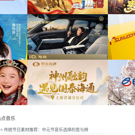
6年中策略会提供音
为华为Vision智慧屏6鸿蒙智家技术发布会精
为ABB
华剪项目提供音乐版权
马年限定礼盒宣传项
为202
版权
为《出发吧麦芬》2周年活动提供音乐版权
OL摄影制作项目提供
为《赛博
权
为欣旺达武汉商用车展宣发项目提供音乐版权
热点音乐
> 传统节日素材推荐：中元节音乐选择的思与辨