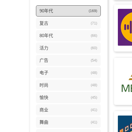
90年代
(169)
复古
(71)
80年代
(66)
活力
(60)
广告
(54)
电子
(48)
时尚
(48)
愉快
(45)
商业
(41)
舞曲
(41)