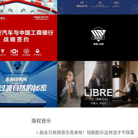
慧屏Mate TV鸿蒙智家发布会提供音
俱乐部
(13)
乐版权
为东风奕派M8上市发布会项目提供音乐
活泼
(13)
旋律感
(13)
派对
(13)
6“中国之选”全球精品咖啡生豆大赛提供
为岚图泰山X8上市发布会互动项目提供音
音乐版权
版权
复古浪潮
(13)
摇滚
(13)
合成乐器
(13)
轻快
(12)
航空科技公司产品宣传项目提供音乐版
为Discovery expedition北京店铺活动提
权
乐版权
驰放
(12)
版权音乐
自信
(12)
> 超全可商用音乐库来啦！短剧配乐这样选才不踩雷
轻松
(12)