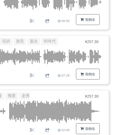
购物车
06:50
培训
放克
复古
80年代
¥257.30
购物车
07:28
育
惬意
走秀
¥257.30
购物车
02:49