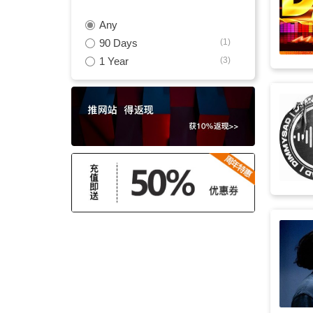
Any
律动
(18)
90 Days
(1)
浩室音乐
(18)
1 Year
(3)
旅游
(18)
鼓组
(17)
放克的
(17)
贝斯
(16)
说唱风格
(16)
夏天
(16)
复古的
(16)
深沉
(15)