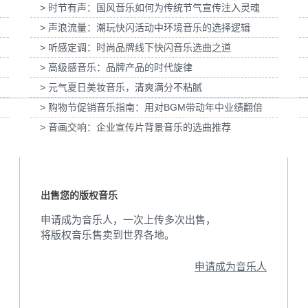
> 时节有声：国风音乐如何为传统节气宣传注入灵魂
普
为伊利宫酪中规格奶皮子酸奶TVC拍摄提供音
为国泰海通证券上海青浦
> 声浪流量：潮玩快闪活动中环境音乐的选择逻辑
乐版权
音乐版
> 听感定调：时尚品牌线下快闪音乐选曲之道
> 高级感音乐：品牌产品的时代旋律
> 元气夏日美妆音乐，清爽满分不粘腻
> 购物节促销音乐指南：用对BGM带动年中业绩翻倍
> 音画交响：企业宣传片背景音乐的选曲推荐
出售您的版权音乐
申请成为音乐人，一次上传多次出售，
将版权音乐售卖到世界各地。
申请成为音乐人