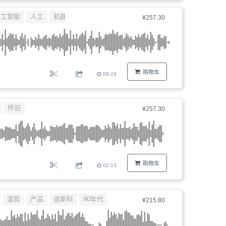
器、
人工智能
人工
机器
¥257.30
文
件
编
号...
购物车
08:29
怀旧
¥257.30
购物车
02:13
混剪
产品
迪斯科
90年代
¥215.80