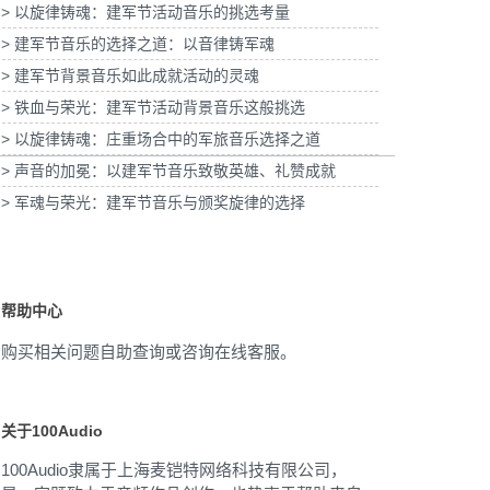
> 以旋律铸魂：建军节活动音乐的挑选考量
分公司宣传项目提供
为202
权
> 建军节音乐的选择之道：以音律铸军魂
为宝武集团二十四节气清明项目提供音乐版权
> 建军节背景音乐如此成就活动的灵魂
> 铁血与荣光：建军节活动背景音乐这般挑选
> 以旋律铸魂：庄重场合中的军旅音乐选择之道
> 声音的加冕：以建军节音乐致敬英雄、礼赞成就
> 军魂与荣光：建军节音乐与颁奖旋律的选择
帮助中心
购买相关问题自助查询或咨询在线客服。
关于100Audio
100Audio隶属于上海麦铠特网络科技有限公司，