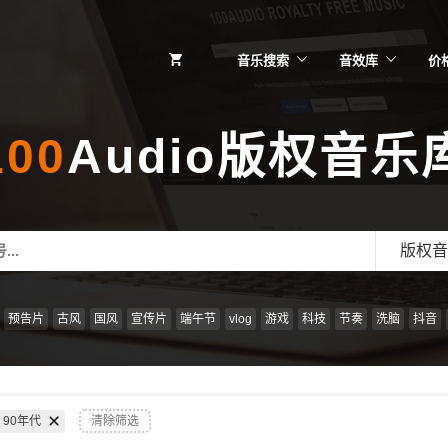
音乐搜索
音效库
价
100
Audio版权音乐
版权音
预告片
古风
国风
宣传片
端午节
vlog
游戏
科技
节奏
洗脑
抖音
90年代
清除筛选