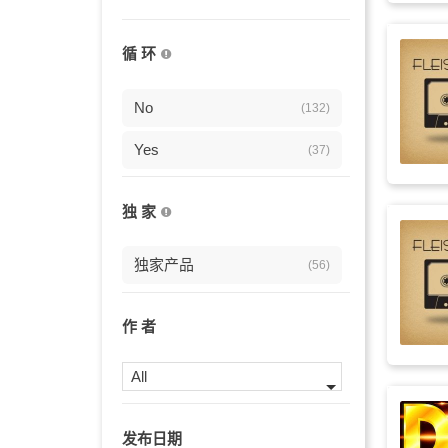
怀旧
(24)
循 环
吉他
(23)
节拍
No
(22)
(132)
vlog
Yes
(22)
(37)
能量
(21)
独 家
游戏
(21)
独家产品
(56)
现代
(21)
钢琴
(21)
作 者
动感
(19)
All
励志
(19)
发布日期
合成器浪潮
(19)