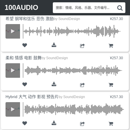
Search
最新上线
销量最高
价格最低
展开标签
100AUDIO
搜
for:
索
希望 钢琴和弦乐 悲伤 激励
情
by
SoundDesign
¥257.30
绪
风
格
乐
器
购物车
文
柔和 情感 电影 鼓舞
by
SoundDesign
¥257.30
件
编
号.
购物车
Hybrid 大气 动作 影视 预告片
by
SoundDesign
¥257.30
购物车