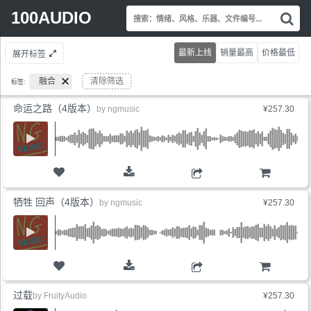
Search
100AUDIO
搜
for:
索
情
最新上线
销量最高
价格最低
展开标签
绪
风
融合
清除筛选
标签:
格
乐
命运之路（4版本）
by
ngmusic
¥257.30
器
文
件
编
号.
购物车
牺牲 回声（4版本）
by
ngmusic
¥257.30
购物车
过载
by
FruityAudio
¥257.30