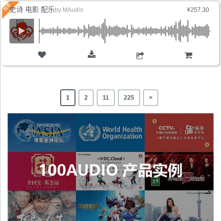
史诗 电影 配乐
by
MAudio
¥257.30
购物车
1
2
11
225
>