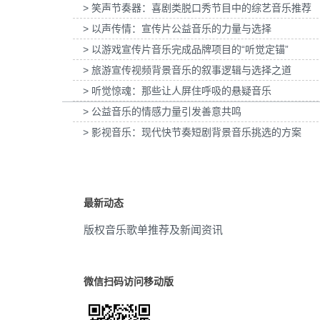
> 笑声节奏器：喜剧类脱口秀节目中的综艺音乐推荐
莱雅-YSL LIBRE「自由之水」妇女节宣
为张家口京西智行科技BWI媒体3D动
伤感
(47)
传项目提供音乐版权
项目提供音乐版权
> 以声传情：宣传片公益音乐的力量与选择
> 以游戏宣传片音乐完成品牌项目的“听觉定锚”
预告片
(47)
> 旅游宣传视频背景音乐的叙事逻辑与选择之道
阴魂不散
(46)
> 听觉惊魂：那些让人屏住呼吸的悬疑音乐
> 公益音乐的情感力量引发善意共鸣
神秘主义
(45)
> 影视音乐：现代快节奏短剧背景音乐挑选的方案
烦扰
(44)
探索发现
(43)
最新动态
万圣节
(43)
版权音乐歌单推荐及新闻资讯
希望
(43)
静谧
(43)
微信扫码访问移动版
游戏
(42)