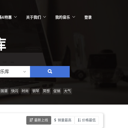
格&特惠
关于我们
我的音乐
登录
库
乐库
搜
索：
情
国潮
快闪
时尚
钢琴
冥想
促销
大气
绪、
风
格、
最新上线
销量最高
价格最低
乐