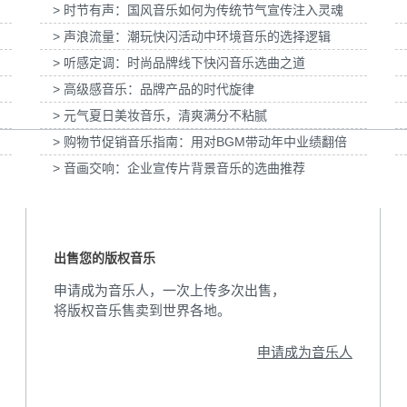
> 时节有声：国风音乐如何为传统节气宣传注入灵魂
画科普
为伊利宫酪中规格奶皮子酸奶TVC拍摄提供音
为国泰海通证券上海
乐版权
音
> 声浪流量：潮玩快闪活动中环境音乐的选择逻辑
> 听感定调：时尚品牌线下快闪音乐选曲之道
> 高级感音乐：品牌产品的时代旋律
> 元气夏日美妆音乐，清爽满分不粘腻
> 购物节促销音乐指南：用对BGM带动年中业绩翻倍
> 音画交响：企业宣传片背景音乐的选曲推荐
出售您的版权音乐
申请成为音乐人，一次上传多次出售，
将版权音乐售卖到世界各地。
申请成为音乐人