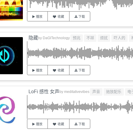
播放
收藏
下载
隐藏
预兆
不祥
烦扰
吓人的
by
DaGlTechnology
播放
收藏
下载
LoFi 感性 女声
声音
驰放配乐
电
by
meditativevibes
播放
收藏
下载