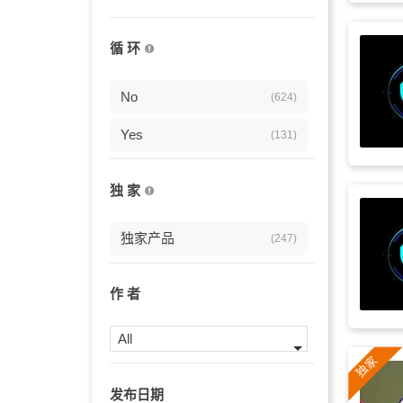
沉思
(101)
循 环
紧迫
(100)
钢琴
No
(96)
(624)
吓人的
Yes
(90)
(131)
宁静
(88)
独 家
诡异
(86)
独家产品
(247)
沉思的
(80)
自然
(78)
作 者
柔和
(78)
All
弦乐
(77)
发布日期
影片
(74)