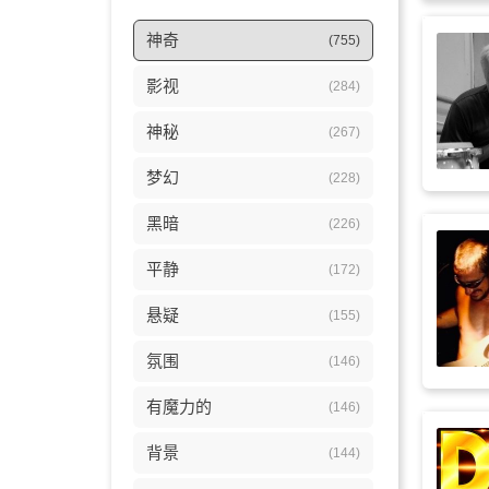
神奇
(755)
影视
(284)
神秘
(267)
梦幻
(228)
黑暗
(226)
平静
(172)
悬疑
(155)
氛围
(146)
有魔力的
(146)
背景
(144)