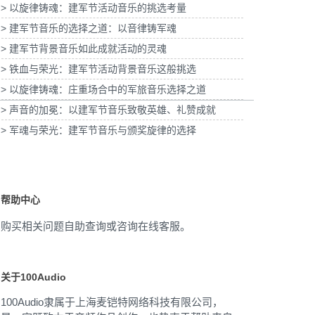
> 以旋律铸魂：建军节活动音乐的挑选考量
青浦分公司宣传项目提供
为2
乐版权
为宝武集团二十四节气清明项目提供音乐版权
> 建军节音乐的选择之道：以音律铸军魂
> 建军节背景音乐如此成就活动的灵魂
> 铁血与荣光：建军节活动背景音乐这般挑选
> 以旋律铸魂：庄重场合中的军旅音乐选择之道
> 声音的加冕：以建军节音乐致敬英雄、礼赞成就
> 军魂与荣光：建军节音乐与颁奖旋律的选择
帮助中心
购买相关问题自助查询或咨询在线客服。
关于100Audio
100Audio隶属于上海麦铠特网络科技有限公司，