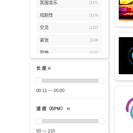
氛围音乐
(137)
戏剧性
(123)
空灵
(122)
紧张
(119)
恐怖
(112)
催眠
(110)
长 度
广告
(109)
电子
00:11 — 05:00
(107)
纪录片
(104)
速 度（BPM）
安静
(104)
唯美
(102)
50 — 210