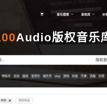
音乐搜索
音效库
价
100
Audio版权音乐
版权音
预告片
古风
国风
宣传片
端午节
vlog
游戏
科技
节奏
洗脑
抖音
神奇
清除筛选