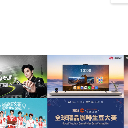
焦虑
(59)
浪漫
(59)
空间
(58)
旅游
(58)
励志的
(55)
柔和的
(55)
科幻
(55)
电影
(54)
史诗
(53)
安详
(53)
商业
(52)