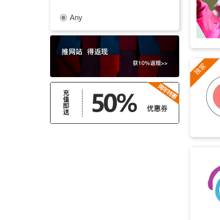
Any
奇怪
(71)
惊悚
(71)
不祥
(70)
魔幻
(66)
未来感
(63)
忧伤
(63)
深沉
(61)
忧郁
(61)
大气
(61)
轻松
(60)