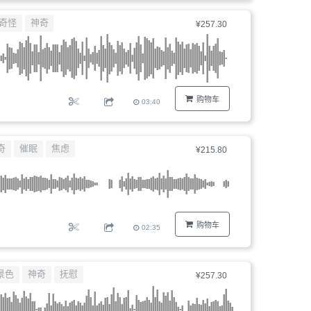
器、
奇怪
神奇
¥257.30
文
件
编
号...
购物车
03:40
奇
催眠
焦虑
¥215.80
购物车
02:35
景色
神奇
抚慰
¥257.30