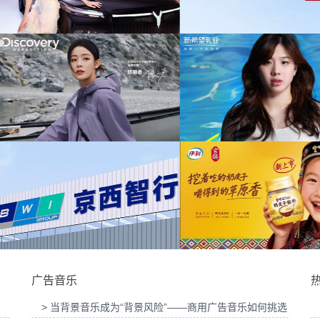
为中信期货有限公司2
乐版权
为中汇人寿三周年宣传项目提供音乐版权
乐
供音乐
为华为中国行2026山东站传播项目提供音乐
为光明优加x上海博
版权
目提供
活动提供音
为新希望乳业唐钱婷品牌代言项目提供音乐版
为大众汽车ID与众08
权
音
广告音乐
> 当背景音乐成为“背景风险”——商用广告音乐如何挑选