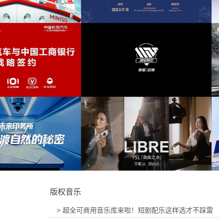
为智慧屏Mate TV鸿蒙智家发布会提供音
冒险
(51)
乐版权
为东风奕派M8上市发布会项目提供音
节拍
(50)
冥想的
(50)
管弦
(50)
026“中国之选”全球精品咖啡生豆大赛提供
为岚图泰山X8上市发布会互动项目提
音乐版权
版权
松弛
(50)
冥想
(49)
放松
(49)
视频
(49)
至航空科技公司产品宣传项目提供音乐版
为Discovery expedition北京店铺
权
乐版权
煽情
(48)
版权音乐
抒情
(48)
> 超全可商用音乐库来啦！短剧配乐这样选才不踩雷
轻盈
(47)