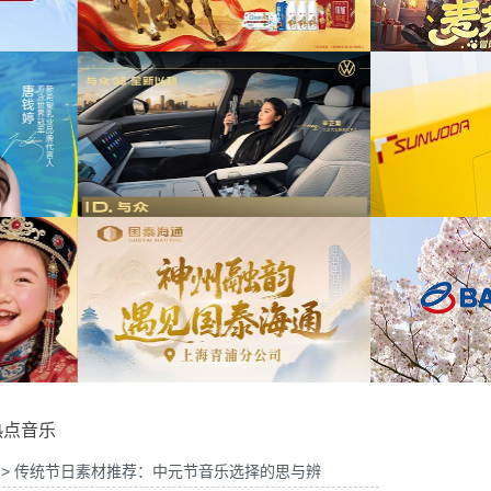
026年中策略会提供音
为华为Vision智慧屏6鸿蒙智家技术发布会精
为A
版权
华剪项目提供音乐版权
物馆马年限定礼盒宣传项
为20
音乐版权
为《出发吧麦芬》2周年活动提供音乐版权
 KOL摄影制作项目提供
为《
乐版权
为欣旺达武汉商用车展宣发项目提供音乐版权
热点音乐
> 传统节日素材推荐：中元节音乐选择的思与辨