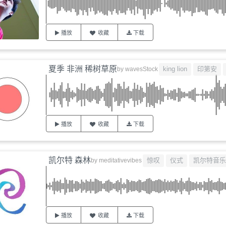
播放
收藏
下载
夏季 非洲 稀树草原
king lion
印第安
by
wavesStock
播放
收藏
下载
凯尔特 森林
惊叹
仪式
凯尔特音乐
by
meditativevibes
播放
收藏
下载