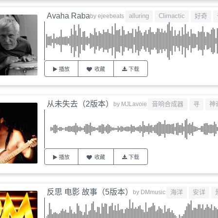
Avaha Raba
alluring
Climactic
好奇
by
ejeebeats
播放
收藏
下载
从未失去（2版本）
音响合成器
寻
神
by
MJLavoie
播放
收藏
下载
反思 电影 故事（5版本）
海洋
安详
by
DMmusic