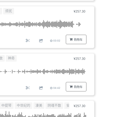
烦扰
¥257.30
购物车
03:02
散
神奇
¥257.30
购物车
04:42
中提琴
中世纪的
凄美
阴魂不散
安详
¥257.30