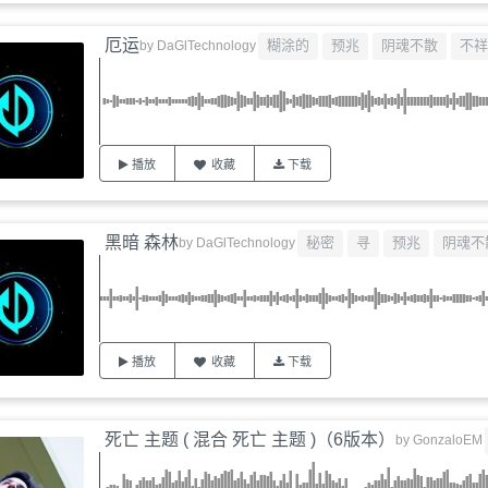
厄运
糊涂的
预兆
阴魂不散
不祥
by
DaGlTechnology
播放
收藏
下载
黑暗 森林
秘密
寻
预兆
阴魂不
by
DaGlTechnology
播放
收藏
下载
死亡 主题 ( 混合 死亡 主题 )（6版本）
by
GonzaloEM