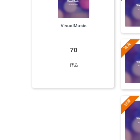
梦幻
(9)
舒缓
(9)
VisualMusic
商业
(8)
电吉他
(8)
70
放克的
(8)
作品
温和
(8)
活泼
(8)
沙发音乐
(8)
视频
(8)
放松
(7)
阳光
(7)