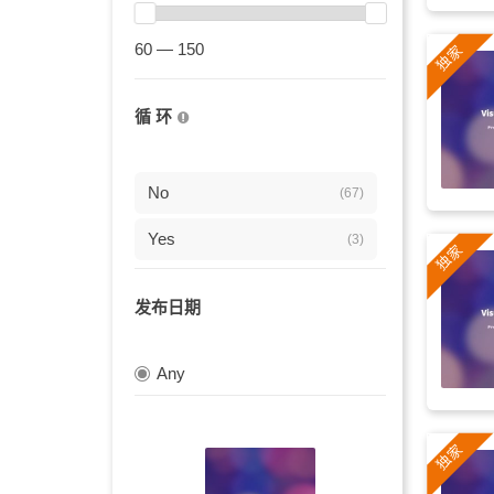
贝斯
(12)
60 — 150
旋律感
(12)
乐观
(12)
循 环
甜美
(12)
空闲
(11)
No
(67)
宁静
(11)
Yes
(3)
浪漫
(11)
发布日期
儿童
(10)
宣传片
Any
(10)
温柔
(10)
企业
(9)