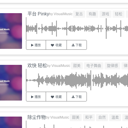
平台 Pinky
复古
有趣
游戏
轻松
by
VisualMusic
播放
收藏
下载
欢快 轻松
甜美
电子舞曲
旋律感
律
by
VisualMusic
播放
收藏
下载
除尘作物
甜美
和平
自然
温柔
by
VisualMusic