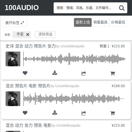
Search
100AUDIO
搜
for:
索
情
最新上线
销量最高
价格最低
展开标签
绪
风
不安
清除筛选
标签:
格
乐
史诗 混合 动力 预告片 张力
by
UncleMosquito
销量:1
¥215.80
器
文
件
编
号.
购物车
混合 预告片 电影 预告片
by
UncleMosquito
¥166.00
购物车
混合 动力 张力 预告 电影
by
UncleMosquito
¥215.80