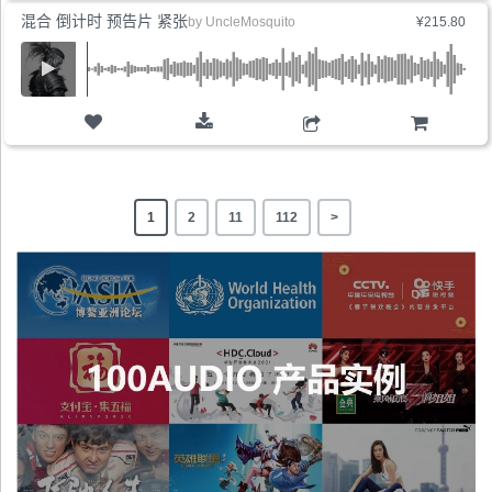
混合 倒计时 预告片 紧张
by
UncleMosquito
¥215.80
购物车
1
2
11
112
>