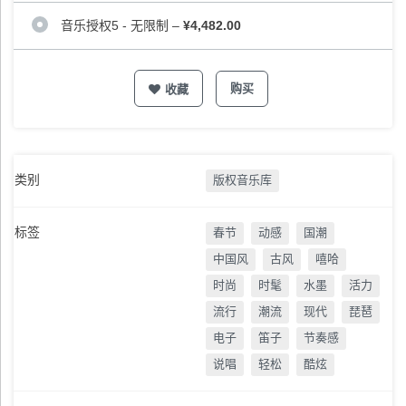
音乐授权5 - 无限制
–
¥4,482.00
购买
收藏
类别
版权音乐库
标签
春节
动感
国潮
中国风
古风
嘻哈
时尚
时髦
水墨
活力
流行
潮流
现代
琵琶
电子
笛子
节奏感
说唱
轻松
酷炫