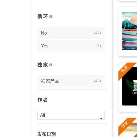
宣传片
(11)
循 环
预告片
(11)
广告
No
(10)
(47)
庄严
Yes
(10)
(2)
恢弘
(10)
独 家
危险
(9)
独家产品
(43)
严肃
(9)
悬疑
(9)
作 者
剧情
(8)
All
枪
(8)
发布日期
英雄
(8)