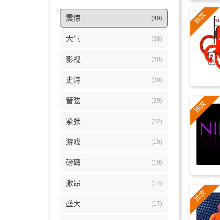
震惊
(49)
大气
(38)
影视
(30)
史诗
(30)
管弦
(29)
紧张
(22)
游戏
(19)
磅礴
(19)
激昂
(17)
盛大
(17)