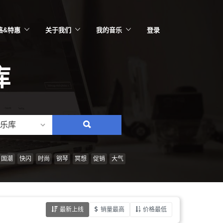
格&特惠
关于我们
我的音乐
登录
库
乐库
搜
索：
情
国潮
快闪
时尚
钢琴
冥想
促销
大气
绪、
风
格、
最新上线
销量最高
价格最低
乐