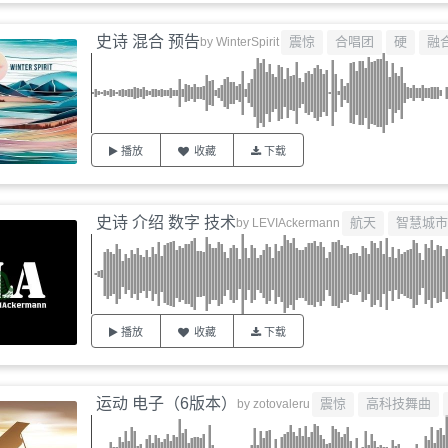
史诗 混合 预告
震惊
合唱团
硬
融
by
WinterSpirit
播放
收藏
下载
史诗 介绍 数字 技术
航天
智慧城市
by
LEVIAckermann
播放
收藏
下载
运动 电子（6版本）
震惊
高科技舞曲
by
zotovaleru