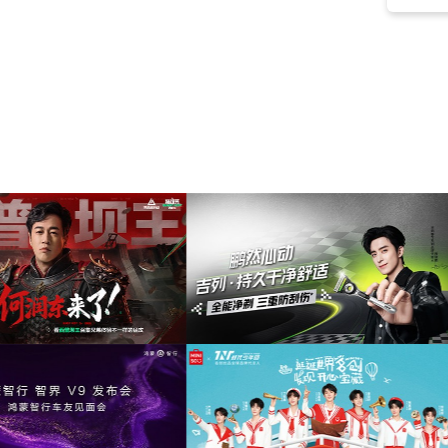
大片
(6)
中国风
(6)
电子
(6)
能量
(6)
荣耀
(6)
引子
(6)
励志
(6)
激烈
(5)
惊悚
(5)
唯美
(4)
燃烧
(4)