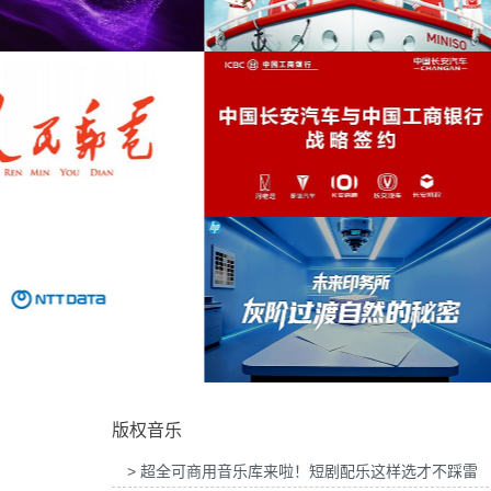
为吉列品牌GLT X AUDI联名活动提供音乐版
为华为智慧屏Mate TV鸿蒙智家发
古风
(4)
权
乐版权
中式风格
(4)
工业
(4)
激励
(4)
MINISO FRIENDS华熙LIVE·五棵松店开业
为2026“中国之选”全球精品咖啡生
活动提供音乐版权
音乐版权
遗迹
(4)
铜管
(3)
增进
(3)
中国
(3)
为中国长安汽车与工商银行战略签约事件传播
为微至航空科技公司产品宣传项目
项目提供音乐版权
权
戏曲
(3)
版权音乐
企业
(3)
> 超全可商用音乐库来啦！短剧配乐这样选才不踩雷
犯罪
(3)