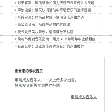
> 时节有声：国风音乐如何为传统节气宣传注入灵魂
」妇女节宣
为张家口京西智行科技BWI媒体3D动画科普
为伊利宫酪中规格奶
项目提供音乐版权
> 声浪流量：潮玩快闪活动中环境音乐的选择逻辑
> 听感定调：时尚品牌线下快闪音乐选曲之道
> 高级感音乐：品牌产品的时代旋律
> 元气夏日美妆音乐，清爽满分不粘腻
> 购物节促销音乐指南：用对BGM带动年中业绩翻倍
> 音画交响：企业宣传片背景音乐的选曲推荐
出售您的版权音乐
申请成为音乐人，一次上传多次出售，
将版权音乐售卖到世界各地。
申请成为音乐人