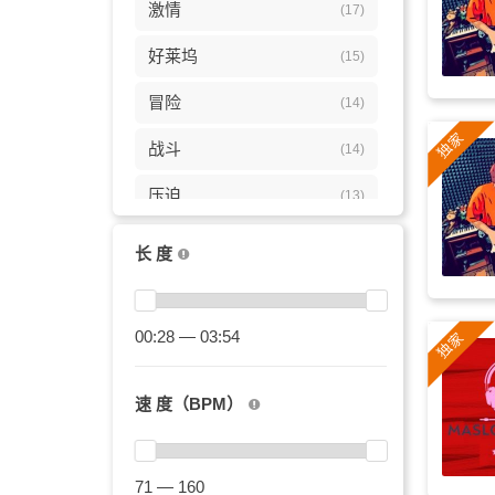
激情
(17)
好莱坞
(15)
冒险
(14)
战斗
(14)
压迫
(13)
场景
(13)
长 度
振奋
(13)
战场
00:28 — 03:54
(12)
黑暗
(12)
速 度（BPM）
BOSS
(11)
高潮
(11)
71 — 160