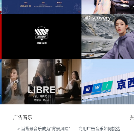
布会提供音
为东风奕派M8上市发布会项目提供音乐版权
为中汇人寿三周
豆大赛提供
为岚图泰山X8上市发布会互动项目提供音乐
为华为中国行202
版权
提供音乐版
为Discovery expedition北京店铺活动提供音
为新希望乳业唐钱
乐版权
广告音乐
> 当背景音乐成为“背景风险”——商用广告音乐如何挑选