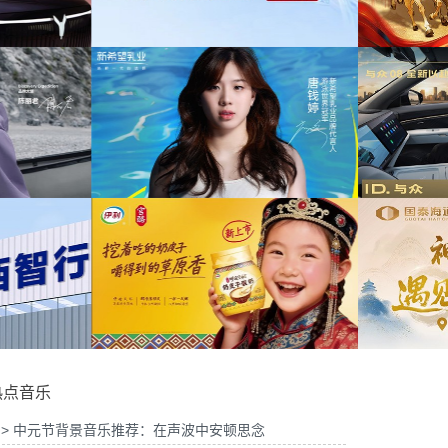
为中信期货有限公司2026年中策略会提供音
为
年宣传项目提供音乐版权
乐版权
6山东站传播项目提供音乐
为光明优加x上海博物馆马年限定礼盒宣传项
版权
目提供音乐版权
婷品牌代言项目提供音乐版
为大众汽车ID与众08 KOL摄影制作项目提供
权
音乐版权
为
热点音乐
> 中元节背景音乐推荐：在声波中安顿思念