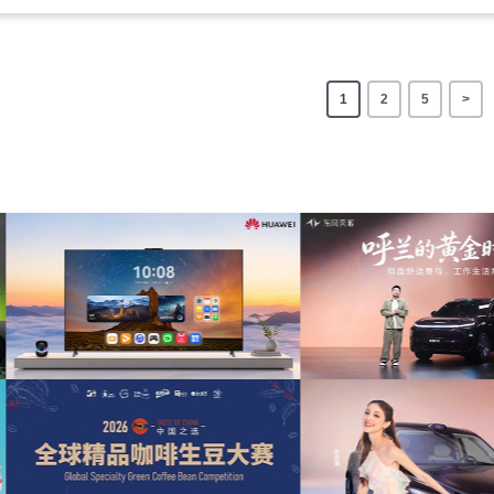
1
2
5
>