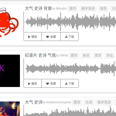
大气 史诗 背景
震惊
循序渐进
激昂
大
by
MAudio
播放
收藏
下载
纪录片 史诗 气氛
震惊
奋进
激昂
恢弘
by
Nikita
播放
收藏
下载
大气 史诗
震惊
壮阔
循序渐进
by
krakenmusicprod