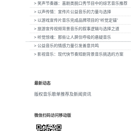
> 笑声节奏器：喜剧类脱口秀节目中的综艺音乐推荐
为惠普打印：灰阶过渡自然的秘密提供音乐版
为欧莱雅-YSL LIBRE「自由之水
深沉
(3)
权
传项目提供音乐版权
> 以声传情：宣传片公益音乐的力量与选择
> 以游戏宣传片音乐完成品牌项目的“听觉定锚”
戏剧性
(3)
> 旅游宣传视频背景音乐的叙事逻辑与选择之道
煽情
(3)
> 听觉惊魂：那些让人屏住呼吸的悬疑音乐
> 公益音乐的情感力量引发善意共鸣
活力
(3)
> 影视音乐：现代快节奏短剧背景音乐挑选的方案
二胡
(3)
激昂
(3)
最新动态
令人兴奋
(3)
版权音乐歌单推荐及新闻资讯
极限运动
(3)
民乐
(3)
微信扫码访问移动版
民俗
(3)