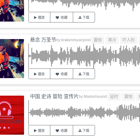
播放
收藏
下载
悬念 万圣节
震惊
寒冷
吓人的
by
krakenmusicprod
播放
收藏
下载
中国 史诗 冒险 宣传片
延时
震惊
by
Maslorisound
播放
收藏
下载