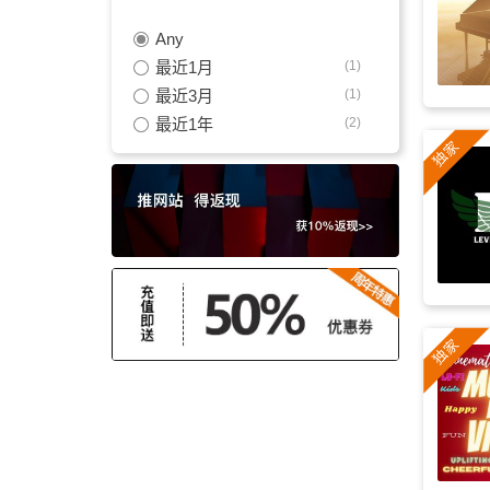
Any
希望
(8)
最近1月
(1)
中世纪
(8)
最近3月
(1)
最近1年
(2)
弦乐
(8)
预告
(8)
动作
(7)
魔幻
(7)
沉重
(7)
恐怖
(7)
紧迫
(7)
侵略性的
(6)