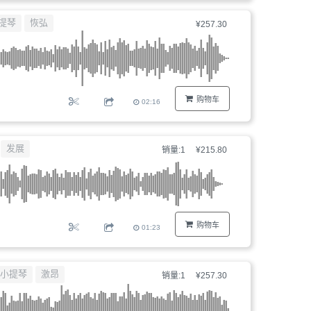
器、
提琴
恢弘
¥257.30
文
件
编
号...
购物车
02:16
发展
销量:1
¥215.80
购物车
01:23
小提琴
激昂
销量:1
¥257.30