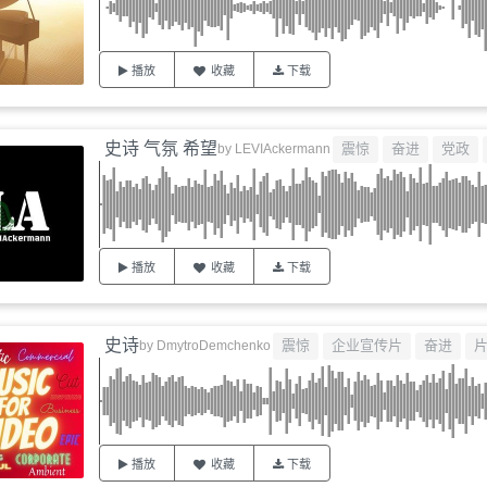
播放
收藏
下载
史诗 气氛 希望
震惊
奋进
党政
by
LEVIAckermann
播放
收藏
下载
史诗
震惊
企业宣传片
奋进
by
DmytroDemchenko
播放
收藏
下载