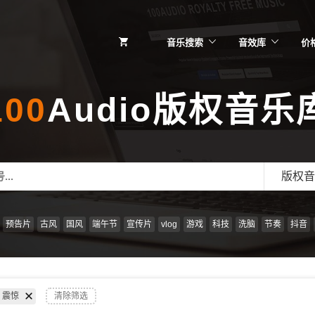
音乐搜索
音效库
价
100
Audio版权音乐
版权音
预告片
古风
国风
端午节
宣传片
vlog
游戏
科技
洗脑
节奏
抖音
震惊
清除筛选