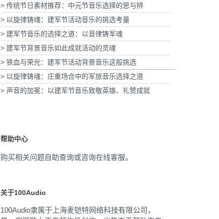
> 传统节日素材推荐：中元节音乐选择的思与辨
皮子酸奶TVC拍摄提供音
为国泰海通证券上海青浦分公司宣传项目提供
乐版权
音乐版权
为
> 以旋律铸魂：建军节活动音乐的挑选考量
> 建军节音乐的选择之道：以音律铸军魂
> 建军节背景音乐如此成就活动的灵魂
> 铁血与荣光：建军节活动背景音乐这般挑选
> 以旋律铸魂：庄重场合中的军旅音乐选择之道
> 声音的加冕：以建军节音乐致敬英雄、礼赞成就
帮助中心
购买相关问题自助查询或咨询在线客服。
关于100Audio
100Audio隶属于上海麦铠特网络科技有限公司，