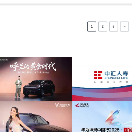
1
2
8
>