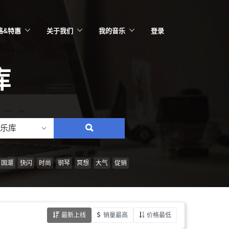
格&特惠
关于我们
我的音乐
登录
库
乐库
搜
索：
情
国潮
快闪
时尚
钢琴
冥想
大气
促销
绪、
风
格、
最新上线
销量最高
价格最低
乐