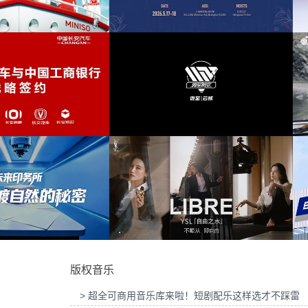
华为智慧屏Mate TV鸿蒙智家发布会提供音
电台
(6)
乐版权
为东风奕派M8上市发布会项目提供
节奏感
(6)
科技
(6)
城镇
(6)
2026“中国之选”全球精品咖啡生豆大赛提供
为岚图泰山X8上市发布会互动项目
音乐版权
版权
振奋
(6)
announcement
(5)
氛围
(5)
节拍
(5)
微至航空科技公司产品宣传项目提供音乐版
为Discovery expedition北京店铺
权
乐版权
品牌的
(5)
版权音乐
庆祝
(5)
> 超全可商用音乐库来啦！短剧配乐这样选才不踩雷
庆典
(5)