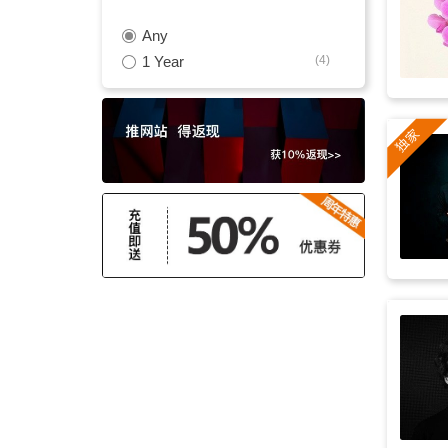
Any
探索发现
(8)
1 Year
(4)
纪录片
(8)
端午节
(8)
活力
(8)
新闻
(8)
平静
(7)
乐趣
(7)
欢乐
(7)
现代
(7)
乐观
(7)