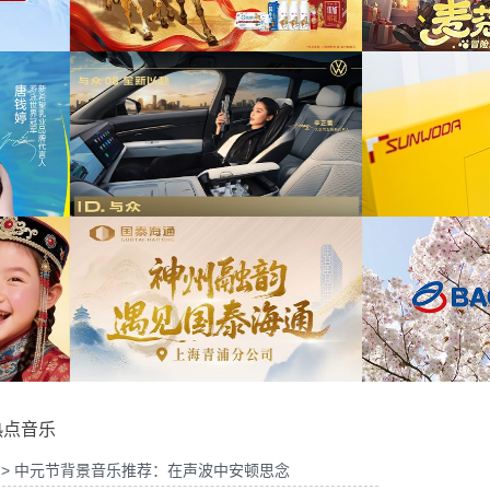
2026年中策略会提供音
为华为Vision智慧屏6鸿蒙智家技术发布会精
为A
乐版权
华剪项目提供音乐版权
物馆马年限定礼盒宣传项
为2
供音乐版权
为《出发吧麦芬》2周年活动提供音乐版权
8 KOL摄影制作项目提供
为《
乐版权
为欣旺达武汉商用车展宣发项目提供音乐版权
热点音乐
> 中元节背景音乐推荐：在声波中安顿思念