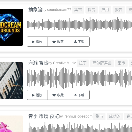
抽象流
集市
探究
应用
报告
by
soundcream77
播放
收藏
下载
海滩 冒险
拉丁
萨尔萨舞曲
集市
by
CreativeMusic
播放
收藏
下载
春季 市场 预览
集市
成功的
春
by
irenmusicdeepgm