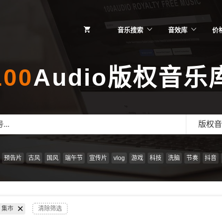
音乐搜索
音效库
价
100
Audio版权音乐
版权音
预告片
古风
国风
端午节
宣传片
vlog
游戏
科技
洗脑
节奏
抖音
集市
清除筛选