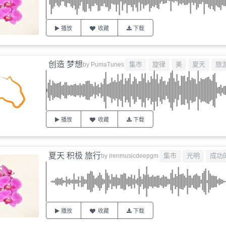
播放
收藏
下载
创造 梦想
集市
旋律
美
夏天
旅
by
PumaTunes
播放
收藏
下载
夏天 积极 旅行
集市
光明
成功
by
irenmusicdeepgm
播放
收藏
下载