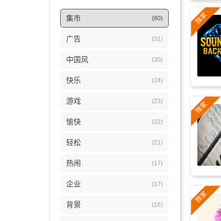
集市
(80)
广告
(31)
中国风
(30)
快乐
(24)
游戏
(23)
愉快
(22)
轻松
(21)
热闹
(17)
企业
(17)
背景
(16)