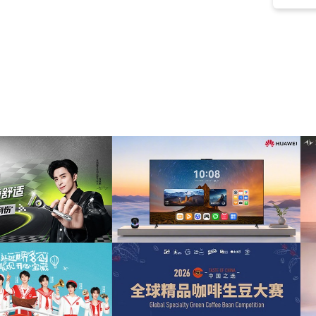
演讲演示
(7)
夏天
(7)
视频
(7)
世界
(7)
贸易
(6)
设计
(6)
生活方式
(6)
动力
(6)
摄影
(6)
促销
(6)
宣传片
(6)