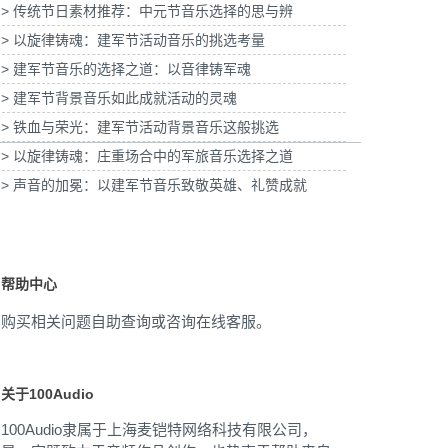
> 传统节日素材推荐：中元节音乐选择的思与辨
青浦分公司宣传项目提供
为2
乐版权
为宝武集团二十四节气清明项目提供音乐版权
> 以旋律铸魂：建军节活动音乐的挑选考量
> 建军节音乐的选择之道：以音律铸军魂
> 建军节背景音乐如此成就活动的灵魂
> 铁血与荣光：建军节活动背景音乐这般挑选
> 以旋律铸魂：庄重场合中的军旅音乐选择之道
> 声音的加冕：以建军节音乐致敬英雄、礼赞成就
帮助中心
购买相关问题自助查询或咨询在线客服。
关于100Audio
100Audio隶属于上海麦铠特网络科技有限公司，