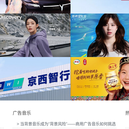
为中信期货有限公司
音乐版权
为中汇人寿三周年宣传项目提供音乐版权
提供音乐
为华为中国行2026山东站传播项目提供音乐
为光明优加x上海博
版权
目提
活动提供音
为新希望乳业唐钱婷品牌代言项目提供音乐版
为大众汽车ID与众0
权
音
广告音乐
> 当背景音乐成为“背景风险”——商用广告音乐如何挑选