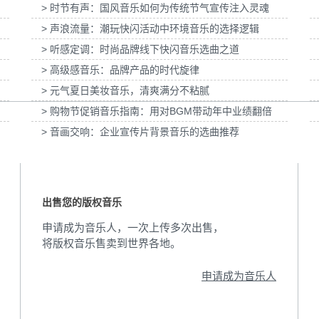
> 时节有声：国风音乐如何为传统节气宣传注入灵魂
动画科普
为伊利宫酪中规格奶皮子酸奶TVC拍摄提供音
为国泰海通证券上海
乐版权
音
> 声浪流量：潮玩快闪活动中环境音乐的选择逻辑
> 听感定调：时尚品牌线下快闪音乐选曲之道
> 高级感音乐：品牌产品的时代旋律
> 元气夏日美妆音乐，清爽满分不粘腻
> 购物节促销音乐指南：用对BGM带动年中业绩翻倍
> 音画交响：企业宣传片背景音乐的选曲推荐
出售您的版权音乐
申请成为音乐人，一次上传多次出售，
将版权音乐售卖到世界各地。
申请成为音乐人