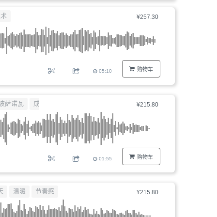
器、
技术
¥257.30
文
件
编
号...
购物车
05:10
波萨诺瓦
成长
¥215.80
购物车
01:55
天
温暖
节奏感
¥215.80