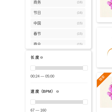
商务
(16)
节日
(16)
中国
(15)
春节
(15)
商业
(15)
欢快
(14)
长 度
明亮
(13)
新年
00:24 — 05:00
(13)
旅游
(13)
速 度（BPM）
喜庆
(12)
活泼
(12)
67 — 160