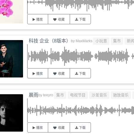
播放
收藏
下载
科技 企业（8版本）
小玩意
集市
新
by
MaxMarks
播放
收藏
下载
晨雨
集市
电视节目
沙发音乐
驰放音乐
by
teeyro
播放
收藏
下载