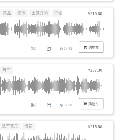
真品
集市
土耳其的
异域
¥215.80
购物车
04:45
舞曲
¥257.30
购物车
02:30
浩室音乐
清新
¥215.80