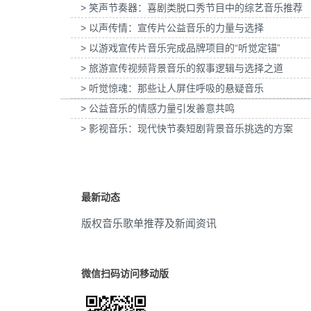
> 笑声节奏器：喜剧类脱口秀节目中的综艺音乐推荐
欧莱雅-YSL LIBRE「自由之水」妇女节宣
为张家口京西智行科技BWI媒体3D
驰放
(5)
传项目提供音乐版权
项目提供音乐版权
> 以声传情：宣传片公益音乐的力量与选择
> 以游戏宣传片音乐完成品牌项目的“听觉定锚”
俱乐部
(5)
> 旅游宣传视频背景音乐的叙事逻辑与选择之道
公司
(5)
> 听觉惊魂：那些让人屏住呼吸的悬疑音乐
> 公益音乐的情感力量引发善意共鸣
民乐
(5)
> 影视音乐：现代快节奏短剧背景音乐挑选的方案
吉他
(5)
浩室音乐
(5)
最新动态
高兴
(5)
版权音乐歌单推荐及新闻资讯
推广
(5)
愉悦
(5)
微信扫码访问移动版
流行
(5)