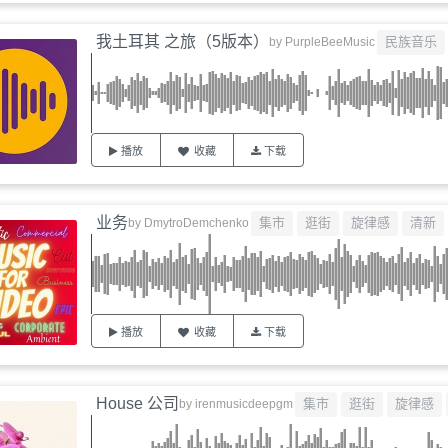
我土耳其 之旅（5版本）
民族音乐
by
PurpleBeeMusic
播放
收藏
下载
业务
集市
逛街
旋律感
清新
by
DmytroDemchenko
播放
收藏
下载
House 公司
集市
逛街
旋律感
by
irenmusicdeepgm