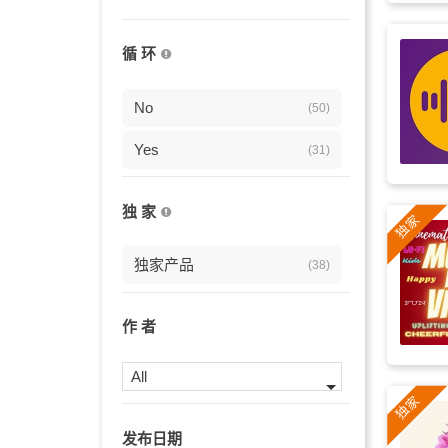
电子
(11)
循 环
古筝
(11)
励志
No
(11)
(50)
琵琶
Yes
(11)
(31)
播客
(11)
独 家
正能量
(11)
独家产品
(38)
轻快
(10)
笛子
(9)
作 者
激励
(9)
All
放松
(9)
发布日期
古风
(8)