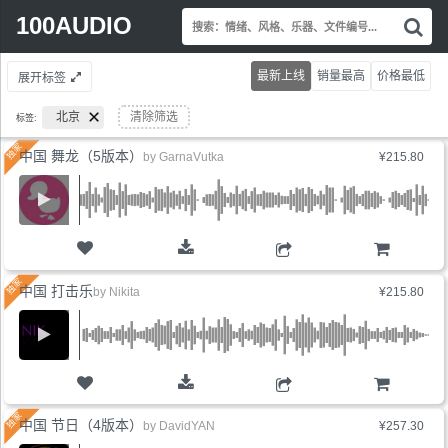
Search
100AUDIO
搜
for:
索
情
最新上线
销量最高
价格最低
展开标签
绪
风
北京
清除筛选
标签:
格
乐
中国 舞龙（5版本）
by
GarnaVutka
¥215.80
器
文
件
编
号.
购物车
中国 打击乐
by
Nikita
¥215.80
购物车
中国 节日（4版本）
by
DavidYAN
¥257.30