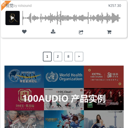
视觉
by
rolsound
¥257.30
购物车
1
2
8
>