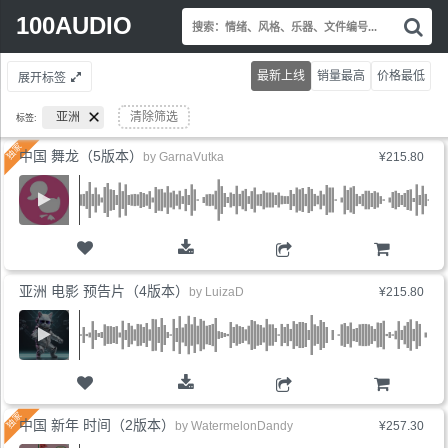
Search
100AUDIO
搜
for:
索
情
最新上线
销量最高
价格最低
展开标签
绪
风
亚洲
清除筛选
标签:
格
乐
中国 舞龙（5版本）
by
GarnaVutka
¥215.80
器
文
件
编
号.
购物车
亚洲 电影 预告片（4版本）
by
LuizaD
¥215.80
购物车
中国 新年 时间（2版本）
by
WatermelonDandy
¥257.30