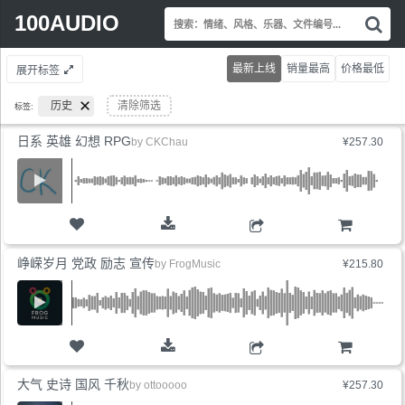
Search
100AUDIO
搜
for:
索
情
最新上线
销量最高
价格最低
展开标签
绪
风
历史
清除筛选
标签:
格
乐
日系 英雄 幻想 RPG
by
CKChau
¥257.30
器
文
件
编
号.
购物车
峥嵘岁月 党政 励志 宣传
by
FrogMusic
¥215.80
购物车
大气 史诗 国风 千秋
by
ottooooo
¥257.30