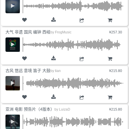
购物车
大气 非遗 国风 编钟 西岐
by
FrogMusic
¥257.30
购物车
古风 悠远 意境 笛子 大鼓
by
tian
¥215.80
购物车
亚洲 电影 预告片（4版本）
by
LuizaD
¥215.80