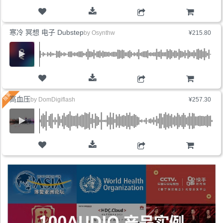
购物车
寒冷 冥想 电子 Dubstep
by
Osynthw
¥215.80
购物车
高血压
by
DomDigiflash
¥257.30
购物车