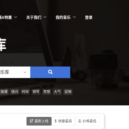
格&特惠
关于我们
我的音乐
登录
库
乐库
搜
索：
情
国潮
快闪
时尚
钢琴
冥想
大气
促销
绪、
风
格、
最新上线
销量最高
价格最低
乐