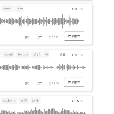
器、
quest
reverb
¥257.30
文
件
编
号...
购物车
02:12
reverb
texture
延迟
有机的
销量:1
¥257.30
购物车
15:56
euphoria
困倦
后摇
¥215.80