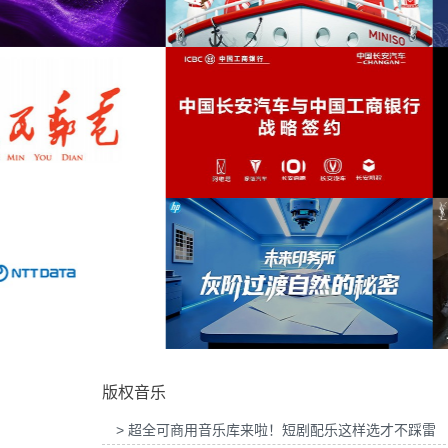
吉列品牌GLT X AUDI联名活动提供音乐版
为华为智慧屏Mate TV鸿蒙智家发布
distorted guitar
(1)
权
乐版权
dubstep logo
(1)
euphoria
(1)
guitar pads
(1)
MINISO FRIENDS华熙LIVE·五棵松店开业
为2026“中国之选”全球精品咖啡生
活动提供音乐版权
音乐版权
rockabilly
(1)
sixties
(1)
skateboarding
(1)
surf rock
(1)
中国长安汽车与工商银行战略签约事件传播
为微至航空科技公司产品宣传项目提
项目提供音乐版权
权
surfer
(1)
版权音乐
texture
(1)
> 超全可商用音乐库来啦！短剧配乐这样选才不踩雷
theme song
(1)