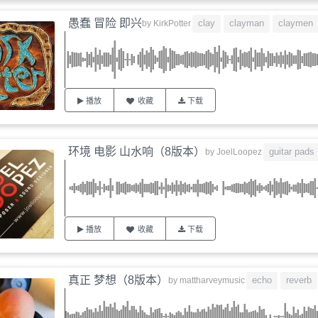
愚蠢 冒险 即兴
clay
clayman
claymen
by
KirkPotter
播放
收藏
下载
环境 电影 山水响（8版本）
guitar pads
by
JoelLoopez
播放
收藏
下载
真正 梦想（8版本）
echo
reverb
by
mattharveymusic