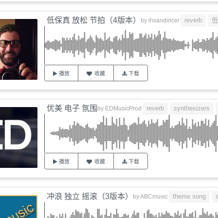
低保真 放松 节拍（4版本）
reverb
低
by
ihsandincer
播放
收藏
下载
优美 电子 氛围
reverb
synthesizers
by
EDMusicProd
播放
收藏
下载
冲浪 独立 摇滚（3版本）
theme song
by
ABCmusic