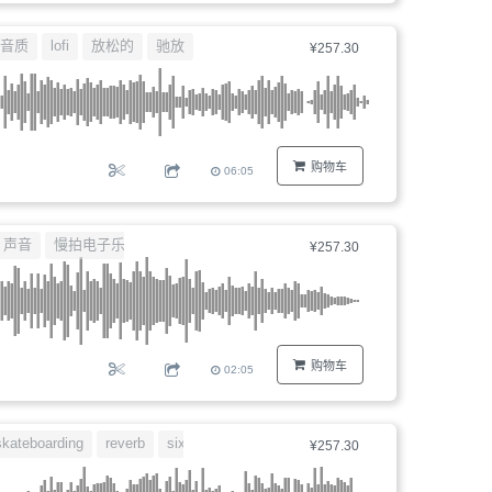
音质
lofi
放松的
驰放
¥257.30
购物车
06:05
声音
慢拍电子乐
实验
¥257.30
购物车
02:05
skateboarding
reverb
sixties
冲浪
¥257.30