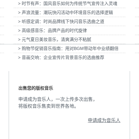
> 时节有声：国风音乐如何为传统节气宣传注入灵魂
妇女节宣
为张家口京西智行科技BWI媒体3D动画科普
为伊利宫酪中规格奶
项目提供音乐版权
> 声浪流量：潮玩快闪活动中环境音乐的选择逻辑
> 听感定调：时尚品牌线下快闪音乐选曲之道
> 高级感音乐：品牌产品的时代旋律
> 元气夏日美妆音乐，清爽满分不粘腻
> 购物节促销音乐指南：用对BGM带动年中业绩翻倍
> 音画交响：企业宣传片背景音乐的选曲推荐
出售您的版权音乐
申请成为音乐人，一次上传多次出售，
将版权音乐售卖到世界各地。
申请成为音乐人