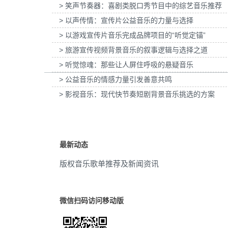
> 笑声节奏器：喜剧类脱口秀节目中的综艺音乐推荐
惠普打印：灰阶过渡自然的秘密提供音乐版
为欧莱雅-YSL LIBRE「自由之水」
60年代
(1)
权
传项目提供音乐版权
> 以声传情：宣传片公益音乐的力量与选择
> 以游戏宣传片音乐完成品牌项目的“听觉定锚”
抽象
(1)
> 旅游宣传视频背景音乐的叙事逻辑与选择之道
动作
(1)
> 听觉惊魂：那些让人屏住呼吸的悬疑音乐
> 公益音乐的情感力量引发善意共鸣
美国
(1)
> 影视音乐：现代快节奏短剧背景音乐挑选的方案
生气
(1)
气氛
(1)
最新动态
沙滩
(1)
版权音乐歌单推荐及新闻资讯
唯美
(1)
血液
(1)
微信扫码访问移动版
明亮
(1)