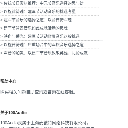
> 传统节日素材推荐：中元节音乐选择的思与辨
皮子酸奶TVC拍摄提供音
为国泰海通证券上海青浦分公司宣传项目提供
乐版权
音乐版权
为宝
> 以旋律铸魂：建军节活动音乐的挑选考量
> 建军节音乐的选择之道：以音律铸军魂
> 建军节背景音乐如此成就活动的灵魂
> 铁血与荣光：建军节活动背景音乐这般挑选
> 以旋律铸魂：庄重场合中的军旅音乐选择之道
> 声音的加冕：以建军节音乐致敬英雄、礼赞成就
帮助中心
购买相关问题自助查询或咨询在线客服。
关于100Audio
100Audio隶属于上海麦铠特网络科技有限公司，