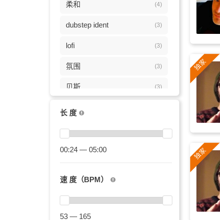
柔和
(4)
dubstep ident
(3)
lofi
(3)
氛围
(3)
贝斯
(3)
驰放
(3)
长 度
梦幻
(3)
dub step
00:24 — 05:00
(3)
dubstep
(3)
速 度（BPM）
电吉他
(3)
电子
(3)
53 — 165