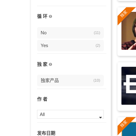
活力
(3)
循 环
快乐
(3)
标志短片
No
(3)
(11)
低音质
Yes
(3)
(2)
力量
(3)
独 家
放松的
(3)
独家产品
(10)
复古
(3)
舒缓
(3)
作 者
海浪音乐
(3)
All
vlog
(3)
发布日期
温暖
(3)