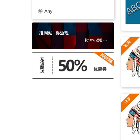
Any
trap logo
(2)
冒险
(2)
侵略性的
(2)
动画
(2)
平静的
(2)
影视
(2)
深沉
(2)
纪录片
(2)
乐趣
(2)
温和
(2)