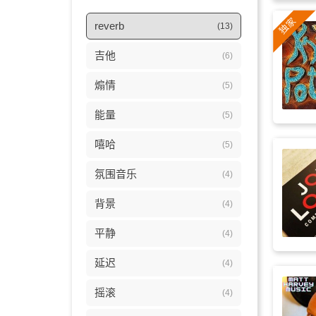
reverb
(13)
吉他
(6)
煽情
(5)
能量
(5)
嘻哈
(5)
氛围音乐
(4)
背景
(4)
平静
(4)
延迟
(4)
摇滚
(4)