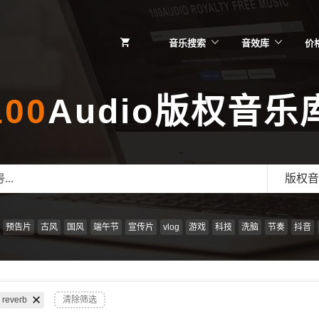
音乐搜索
音效库
价
100
Audio版权音乐
版权音
预告片
古风
国风
端午节
宣传片
vlog
游戏
科技
洗脑
节奏
抖音
reverb
清除筛选