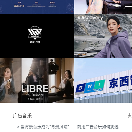
会提供音
为东风奕派M8上市发布会项目提供音乐版权
为中汇人寿三周年
豆大赛提供
为岚图泰山X8上市发布会互动项目提供音乐
为华为中国行202
版权
供音乐版
为Discovery expedition北京店铺活动提供音
为新希望乳业唐钱婷
乐版权
广告音乐
> 当背景音乐成为“背景风险”——商用广告音乐如何挑选