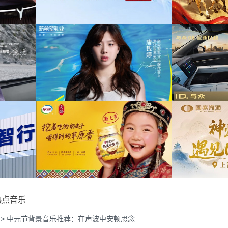
为中信期货有限公司2026年中策略会提供音
为华
宣传项目提供音乐版权
乐版权
6山东站传播项目提供音乐
为光明优加x上海博物馆马年限定礼盒宣传项
版权
目提供音乐版权
为
品牌代言项目提供音乐版
为大众汽车ID与众08 KOL摄影制作项目提供
权
音乐版权
为欣
热点音乐
> 中元节背景音乐推荐：在声波中安顿思念