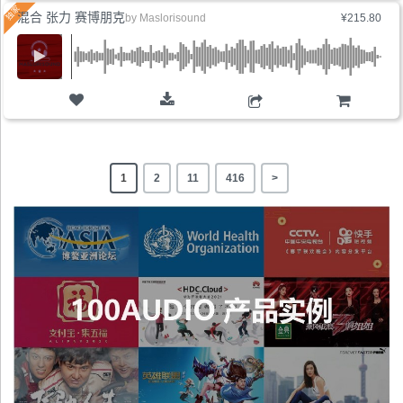
混合 张力 赛博朋克
by
Maslorisound
¥215.80
购物车
1
2
11
416
>