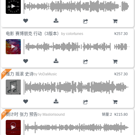
购物车
电影 赛博朋克 行动（3版本）
by
colortunes
¥257.30
购物车
强力 摇滚 史诗
by
VoDaMusic
¥257.30
购物车
倒计时 张力 预告
by
Maslorisound
销量:2
¥215.80