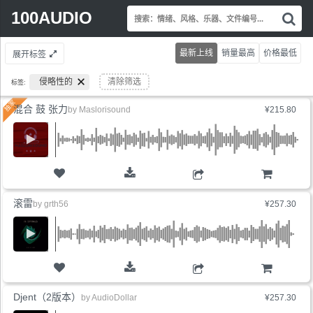
Search
100AUDIO
搜
for:
索
情
最新上线
销量最高
价格最低
展开标签
绪
风
侵略性的
清除筛选
标签:
格
乐
混合 鼓 张力
by
Maslorisound
¥215.80
器
文
件
编
号.
购物车
滚雷
by
grth56
¥257.30
购物车
Djent（2版本）
by
AudioDollar
¥257.30