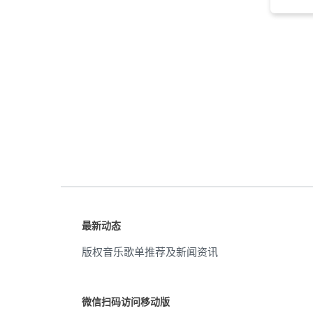
钢琴
(88)
影视
(84)
俏皮
(80)
氛围
(79)
幻灯秀
(76)
原声吉他
(75)
时尚
(74)
最新动态
不插电
(72)
版权音乐歌单推荐及新闻资讯
影片
(72)
放松的
(70)
微信扫码访问移动版