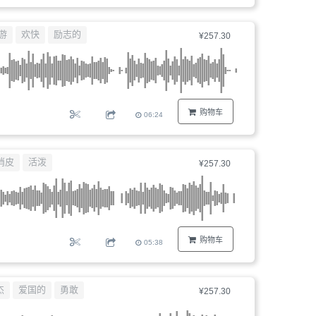
游
欢快
励志的
¥257.30
购物车
06:24
俏皮
活泼
¥257.30
购物车
05:38
杰
爱国的
勇敢
¥257.30