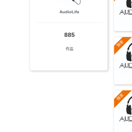
儿童
(113)
AudioLife
高兴
(111)
鼓舞
(109)
885
期望
(102)
作品
发展
(96)
放松
(94)
平和
(93)
旅游
(91)
梦幻
(90)
孩童
(88)
励志
(88)