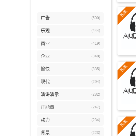
广告
(500)
乐观
(444)
商业
(419)
企业
(348)
愉快
(335)
现代
(294)
演讲演示
(282)
正能量
(247)
动力
(234)
背景
(223)