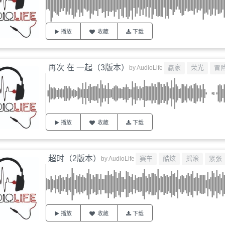
播放
收藏
下载
再次 在 一起（3版本）
赢家
荣光
冒
by
AudioLife
播放
收藏
下载
超时（2版本）
赛车
酷炫
摇滚
紧张
by
AudioLife
播放
收藏
下载