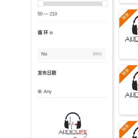
激励
(135)
50 — 210
乐趣
(134)
推广
(126)
循 环
轻松
(125)
夏天
(125)
No
(885)
自然
(123)
发布日期
视频
(123)
励志的
Any
(120)
振奋
(118)
电子
(115)
平静
(114)