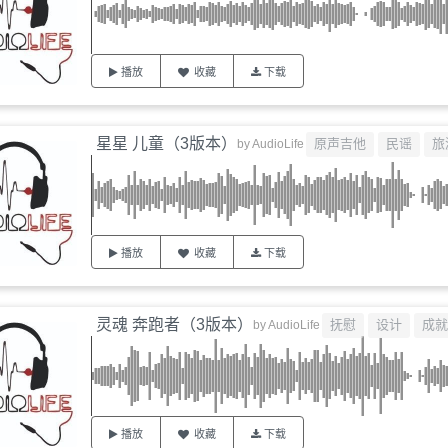
播放
收藏
下载
星星 儿童（3版本）
原声吉他
民谣
旅
by
AudioLife
播放
收藏
下载
灵魂 奔跑者（3版本）
抚慰
设计
成就
by
AudioLife
播放
收藏
下载