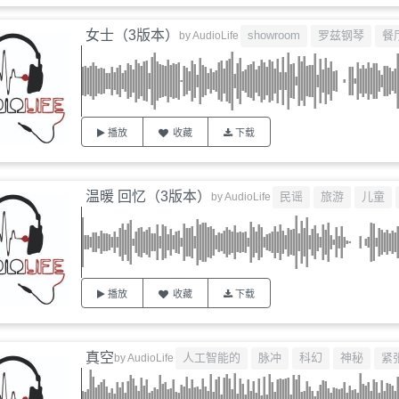
女士（3版本）
showroom
罗兹钢琴
餐
by
AudioLife
播放
收藏
下载
温暖 回忆（3版本）
民谣
旅游
儿童
by
AudioLife
播放
收藏
下载
真空
人工智能的
脉冲
科幻
神秘
紧
by
AudioLife