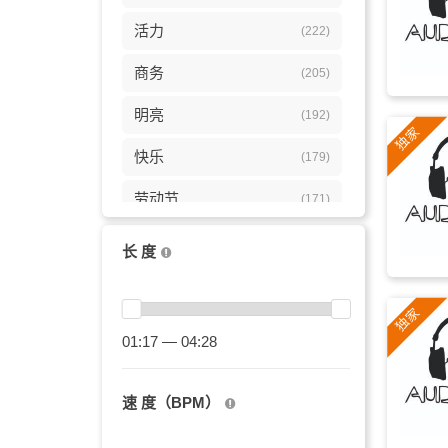
活力
(222)
商务
(205)
明亮
(192)
快乐
(179)
劳动节
(171)
成功
(160)
长 度
唯美
(144)
积极
(137)
01:17 — 04:28
流行
(137)
速 度（BPM）
柔和
(136)