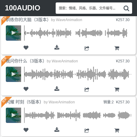
Search
最新上线
销量最高
价格最低
展开标签
100AUDIO
搜
for:
索
训练你的大脑（3版本）
情
by
WaveAnimation
¥257.30
绪
风
格
乐
器
购物车
文
我问你什么（3版本）
by
WaveAnimation
¥257.30
件
编
号.
购物车
闪耀 时刻（5版本）
by
WaveAnimation
销量:2
¥257.30
购物车