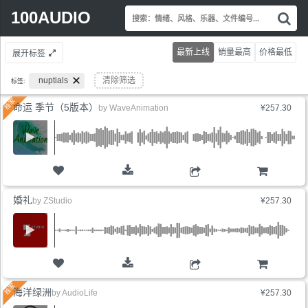
Search
100AUDIO
搜
for:
索
情
最新上线
销量最高
价格最低
展开标签
绪
风
nuptials
清除筛选
标签:
格
乐
命运 季节（5版本）
by
WaveAnimation
¥257.30
器
文
件
编
号.
购物车
婚礼
by
ZStudio
¥257.30
购物车
海洋绿洲
by
AudioLife
¥257.30