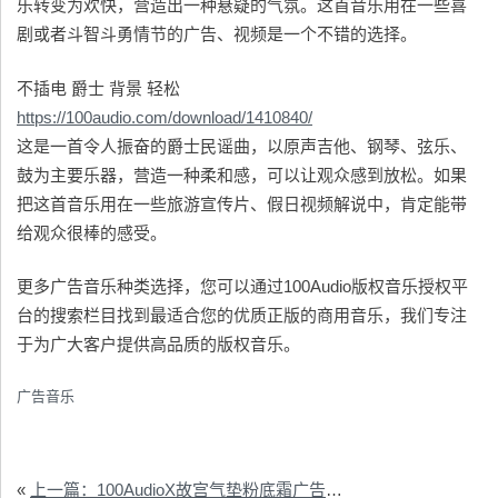
乐转变为欢快，营造出一种悬疑的气氛。这首音乐用在一些喜
剧或者斗智斗勇情节的广告、视频是一个不错的选择。
不插电 爵士 背景 轻松
https://100audio.com/download/1410840/
这是一首令人振奋的爵士民谣曲，以原声吉他、钢琴、弦乐、
鼓为主要乐器，营造一种柔和感，可以让观众感到放松。如果
把这首音乐用在一些旅游宣传片、假日视频解说中，肯定能带
给观众很棒的感受。
更多广告音乐种类选择，您可以通过100Audio版权音乐授权平
台的搜索栏目找到最适合您的优质正版的商用音乐，我们专注
于为广大客户提供高品质的版权音乐。
广告音乐
«
上一篇：100AudioX故宫气垫粉底霜广告配乐授权