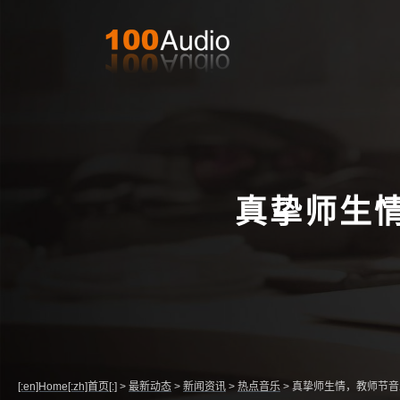
真挚师生
[:en]Home[:zh]首页[:]
>
最新动态
>
新闻资讯
>
热点音乐
>
真挚师生情，教师节音