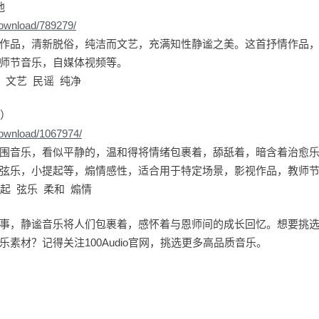
他
download/789279/
作品，清新脱俗，纯洁而文艺，充满知性静谧之美。这首抒情作品
师节音乐，自媒体视频等。
 文艺 民谣 纯净
本）
download/1067974/
围音乐，看似平静的，温和得将情绪包裹着，舔舐着，暗含着治愈
弦乐，小提起等，煽情感性，适合用于特定场景，影视作品，教师
起 弦乐 柔和 煽情
事，静谧音乐将人们包裹着，感怀着与恩师间的成长回忆。想要挑
素材？记得关注100Audio官网，挑选更多高品质音乐。