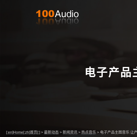
电子产品
[:en]Home[:zh]首页[:]
>
最新动态
>
新闻资讯
>
热点音乐
>
电子产品主图音乐 让