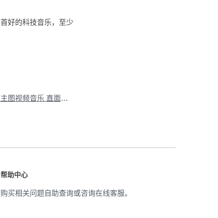
一首好的科技音乐，至少
。
下一篇：美妆产品店铺主图视频音乐 直面产品特色提高品牌形象
»
帮助中心
购买相关问题自助查询或咨询在线客服。