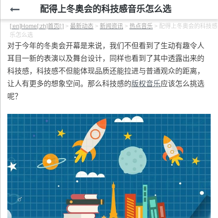
配得上冬奥会的科技感音乐怎么选
[:en]Home[:zh]首页[:]
>
最新动态
>
新闻资讯
>
热点音乐
>
配得上冬奥会的科技感
乐怎么选
对于今年的冬奥会开幕是来说，我们不但看到了生动有趣令人
耳目一新的表演以及舞台设计，同样也看到了其中透露出来的
科技感，科技感不但能体现品质还能拉进与普通观众的距离，
让人有更多的想象空间。那么科技感的
版权音乐
应该怎么挑选
呢？