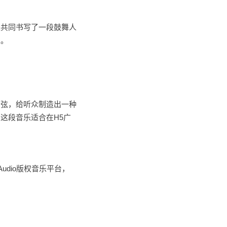
入共同书写了一段鼓舞人
乐。
和弦，给听众制造出一种
这段音乐适合在H5广
dio版权音乐平台，