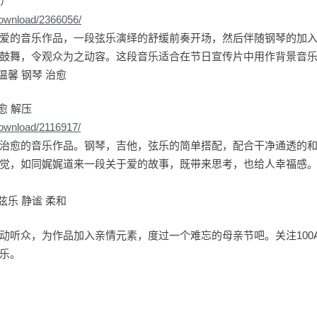
本）
download/2366056/
爱的音乐作品，一段弦乐演绎的舒缓前奏开场，然后伴随钢琴的加
鼓舞，令观众为之动容。这段音乐适合在节日宣传片中用作背景音
温馨 钢琴 治愈
愈 解压
download/2116917/
治愈的音乐作品。钢琴，吉他，弦乐的简单搭配，配合干净通透的
觉，如同娓娓道来一段关于爱的故事，既带来思考，也给人幸福感。
弦乐 静谧 柔和
动听众，为作品加入亲情元素，度过一个难忘的母亲节吧。关注100Au
乐。