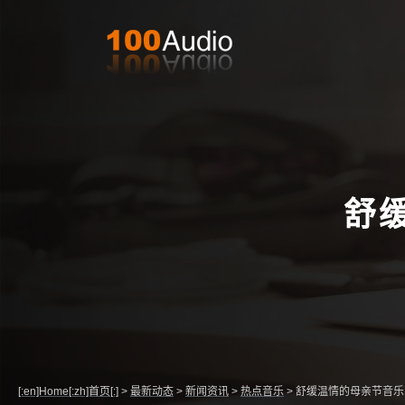
舒
[:en]Home[:zh]首页[:]
>
最新动态
>
新闻资讯
>
热点音乐
>
舒缓温情的母亲节音乐