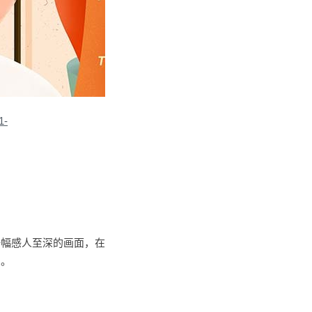
1-
一幅感人至深的画面，在
用。