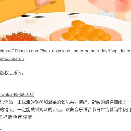
https://100audio.com/?fwp_download_tags=mothers-day&fwp_date=
desc#search
io版权音乐库。
download/2366010/
乐作品，由优雅的钢琴和温柔的弦乐共同演绎，舒缓的旋律描绘了
的镜头，一定能戳到观众的泪点。这段音乐适合节日广告营销中使
 抒情 治疗 温情