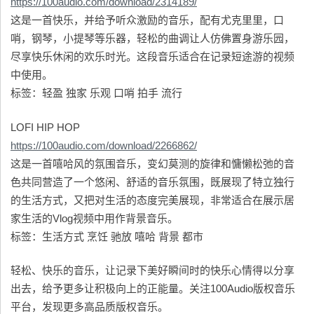
https://100audio.com/download/2314189/
这是一首快乐，并给予听众激励的音乐，配有尤克里里，口
哨，钢琴，小提琴等乐器，轻松的曲调让人仿佛置身游乐园，
尽享快乐休闲的欢乐时光。这段音乐适合在记录短途游的视频
中使用。
标签：轻盈 独家 乐观 口哨 拍手 流行
LOFI HIP HOP
https://100audio.com/download/2266862/
这是一首嘻哈风的氛围音乐，变幻莫测的旋律和慵懒松弛的音
色共同营造了一个悠闲、舒适的音乐氛围，既展现了特立独行
的生活方式，又把对生活的态度完美展现，非常适合在展示居
家生活的Vlog视频中用作背景音乐。
标签：生活方式 烹饪 驰放 嘻哈 背景 都市
轻松、快乐的音乐，让记录下美好瞬间时的快乐心情得以分享
出去，给予更多让积极向上的正能量。关注100Audio版权音乐
平台，发现更多高品质版权音乐。