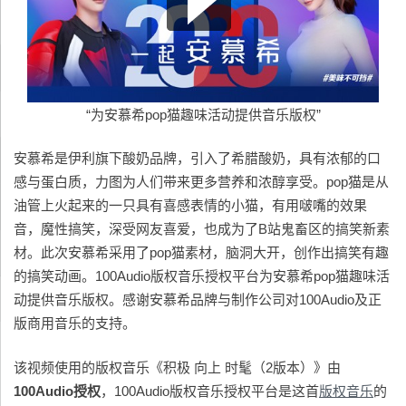
“为安慕希pop猫趣味活动提供音乐版权”
安慕希是伊利旗下酸奶品牌，引入了希腊酸奶，具有浓郁的口
感与蛋白质，力图为人们带来更多营养和浓醇享受。pop猫是从
油管上火起来的一只具有喜感表情的小猫，有用啵嘴的效果
音，魔性搞笑，深受网友喜爱，也成为了B站鬼畜区的搞笑新素
材。此次安慕希采用了pop猫素材，脑洞大开，创作出搞笑有趣
的搞笑动画。100Audio版权音乐授权平台为安慕希pop猫趣味活
动提供音乐版权。感谢安慕希品牌与制作公司对100Audio及正
版商用音乐的支持。
该视频使用的版权音乐《积极 向上 时髦（2版本）》由
100Audio
授权
，100Audio版权音乐授权平台是这首
版权音乐
的