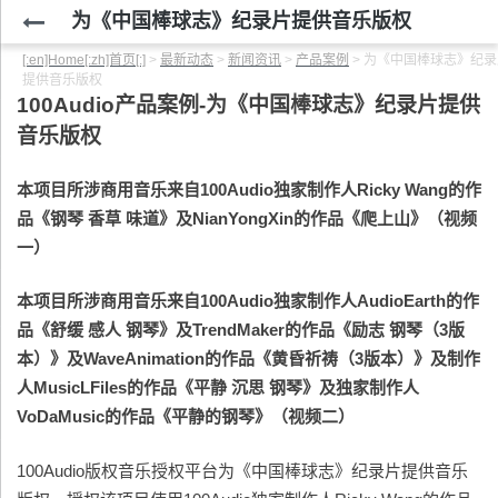
为《中国棒球志》纪录片提供音乐版权
[:en]Home[:zh]首页[:]
>
最新动态
>
新闻资讯
>
产品案例
>
为《中国棒球志》纪录
提供音乐版权
100Audio产品案例-
为《中国棒球志》纪录片提供
音乐版权
本项目所涉商用音乐来自100Audio
独家制作人Ricky Wang
的作
品《钢琴 香草 味道》
及NianYongXin
的作品《爬上山》
（
视频
一
）
本项目所涉商用音乐来自100Audio
独家制作人AudioEarth
的作
品《舒缓 感人 钢琴》
及TrendMaker
的作品《励志 钢琴（3版
本）》
及
WaveAnimation的作品《黄昏祈祷（3版本）》
及制作
人MusicLFiles
的作品《平静 沉思 钢琴》
及独家制作人
VoDaMusic
的作品《平静的钢琴》
（
视频二
）
100Audio版权音乐授权平台为《中国棒球志》纪录片提供音乐