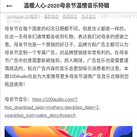
温暖人心-2020母亲节温情音乐特辑
[:en]Home[:zh]首页[:]
>
最新动态
>
新闻资讯
>
热点音乐
>
温暖人心-2020母亲节
音乐特辑
母亲节在每个国家的纪念日期都不同，但是含义都是一样的，
在这一天母亲们通常都会收到礼物，表达我们对母亲的感谢之
意。母亲节也是一个营销的好日子，品牌方和广告主都可以为
母亲节定制一个专属广告，对品牌营销是非常有利的。在母亲
节广告中创意需要新颖独到，抓人眼球，广告音乐也是需要谨
慎挑选的，贴合广告内容的音乐会更加吸引消费者的注意。本
期100Audio也会为大家推荐更多母亲节温情广告音乐合辑供您
挑选使用！
母亲节音乐：
https://100audio.com/?
fwp_download_tags=mothers-day&fwp_date=1-
year&fwp_sort=sales_desc#search